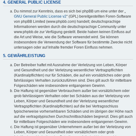
4. GENERAL PUBLIC LICENSE
Du nimmst zur Kenntnis, dass es sich bei phpBB um eine unter der „
GNU General Public License v2
“ (GPL) bereitgestellten Foren-Software
von phpBB Limited (www.phpbb.com) handelt; deutschsprachige
Informationen werden durch die deutschsprachige Community unter
www.phpbb.de zur Verfügung gestellt. Beide haben keinen Einfluss auf
die Art und Weise, wie die Software verwendet wird. Sie können
insbesondere die Verwendung der Software für bestimmte Zwecke nicht
untersagen oder auf Inhalte fremder Foren Einfluss nehmen.
5. GEWÄHRLEISTUNG
Der Betreiber haftet mit Ausnahme der Verletzung von Leben, Körper
und Gesundheit und der Verletzung wesentlicher Vertragspflichten
(Kardinalpflichten) nur für Schäden, die auf ein vorsätzliches oder grob
fahrlässiges Verhalten zurückzuführen sind. Dies gilt auch für mittelbare
Folgeschäden wie insbesondere entgangenen Gewinn.
Die Haftung ist gegenüber Verbrauchern außer bei vorsätzlichem oder
grob fahrlässigem Verhalten oder bei Schäden aus der Verletzung von
Leben, Körper und Gesundheit und der Verletzung wesentlicher
Vertragspflichten (Kardinalpflichten) auf die bei Vertragsschluss
typischerweise vorhersehbaren Schäden und im übrigen der Höhe nach
auf die vertragstypischen Durchschnittsschäden begrenzt. Dies gilt auch
für mittelbare Folgeschäden wie insbesondere entgangenen Gewinn.
Die Haftung ist gegenüber Unternehmern außer bei der Verletzung von
Leben, Körper und Gesundheit oder vorsätzlichem oder grob