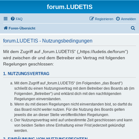
forum.LUDETIS
FAQ
Registrieren
Anmelden
S
Foren-Übersicht
u
forum.LUDETIS - Nutzungsbedingungen
c
h
Mit dem Zugriff auf „forum.LUDETIS“ („https://ludetis.de/forum“)
wird zwischen dir und dem Betreiber ein Vertrag mit folgenden
e
Regelungen geschlossen:
1. NUTZUNGSVERTRAG
Mit dem Zugriff auf „forum.LUDETIS“ (im Folgenden „das Board“)
schließt du einen Nutzungsvertrag mit dem Betreiber des Boards ab (im
Folgenden „Betreiber“) und erklärst dich mit den nachfolgenden
Regelungen einverstanden.
Wenn du mit diesen Regelungen nicht einverstanden bist, so darfst du
das Board nicht weiter nutzen. Für die Nutzung des Boards gelten
jeweils die an dieser Stelle veröffentlichten Regelungen.
Der Nutzungsvertrag wird auf unbestimmte Zeit geschlossen und kann
von beiden Seiten ohne Einhaltung einer Frist jederzeit gekündigt
werden.