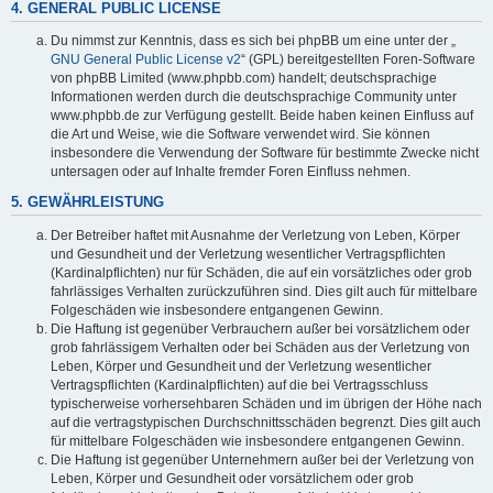
4. GENERAL PUBLIC LICENSE
Du nimmst zur Kenntnis, dass es sich bei phpBB um eine unter der „
GNU General Public License v2
“ (GPL) bereitgestellten Foren-Software
von phpBB Limited (www.phpbb.com) handelt; deutschsprachige
Informationen werden durch die deutschsprachige Community unter
www.phpbb.de zur Verfügung gestellt. Beide haben keinen Einfluss auf
die Art und Weise, wie die Software verwendet wird. Sie können
insbesondere die Verwendung der Software für bestimmte Zwecke nicht
untersagen oder auf Inhalte fremder Foren Einfluss nehmen.
5. GEWÄHRLEISTUNG
Der Betreiber haftet mit Ausnahme der Verletzung von Leben, Körper
und Gesundheit und der Verletzung wesentlicher Vertragspflichten
(Kardinalpflichten) nur für Schäden, die auf ein vorsätzliches oder grob
fahrlässiges Verhalten zurückzuführen sind. Dies gilt auch für mittelbare
Folgeschäden wie insbesondere entgangenen Gewinn.
Die Haftung ist gegenüber Verbrauchern außer bei vorsätzlichem oder
grob fahrlässigem Verhalten oder bei Schäden aus der Verletzung von
Leben, Körper und Gesundheit und der Verletzung wesentlicher
Vertragspflichten (Kardinalpflichten) auf die bei Vertragsschluss
typischerweise vorhersehbaren Schäden und im übrigen der Höhe nach
auf die vertragstypischen Durchschnittsschäden begrenzt. Dies gilt auch
für mittelbare Folgeschäden wie insbesondere entgangenen Gewinn.
Die Haftung ist gegenüber Unternehmern außer bei der Verletzung von
Leben, Körper und Gesundheit oder vorsätzlichem oder grob