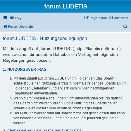
forum.LUDETIS
FAQ
Registrieren
Anmelden
S
Foren-Übersicht
u
forum.LUDETIS - Nutzungsbedingungen
c
h
Mit dem Zugriff auf „forum.LUDETIS“ („https://ludetis.de/forum“)
wird zwischen dir und dem Betreiber ein Vertrag mit folgenden
e
Regelungen geschlossen:
1. NUTZUNGSVERTRAG
Mit dem Zugriff auf „forum.LUDETIS“ (im Folgenden „das Board“)
schließt du einen Nutzungsvertrag mit dem Betreiber des Boards ab (im
Folgenden „Betreiber“) und erklärst dich mit den nachfolgenden
Regelungen einverstanden.
Wenn du mit diesen Regelungen nicht einverstanden bist, so darfst du
das Board nicht weiter nutzen. Für die Nutzung des Boards gelten
jeweils die an dieser Stelle veröffentlichten Regelungen.
Der Nutzungsvertrag wird auf unbestimmte Zeit geschlossen und kann
von beiden Seiten ohne Einhaltung einer Frist jederzeit gekündigt
werden.