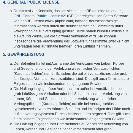
4. GENERAL PUBLIC LICENSE
Du nimmst zur Kenntnis, dass es sich bei phpBB um eine unter der „
GNU General Public License v2
“ (GPL) bereitgestellten Foren-Software
von phpBB Limited (www.phpbb.com) handelt; deutschsprachige
Informationen werden durch die deutschsprachige Community unter
www.phpbb.de zur Verfügung gestellt. Beide haben keinen Einfluss auf
die Art und Weise, wie die Software verwendet wird. Sie können
insbesondere die Verwendung der Software für bestimmte Zwecke nicht
untersagen oder auf Inhalte fremder Foren Einfluss nehmen.
5. GEWÄHRLEISTUNG
Der Betreiber haftet mit Ausnahme der Verletzung von Leben, Körper
und Gesundheit und der Verletzung wesentlicher Vertragspflichten
(Kardinalpflichten) nur für Schäden, die auf ein vorsätzliches oder grob
fahrlässiges Verhalten zurückzuführen sind. Dies gilt auch für mittelbare
Folgeschäden wie insbesondere entgangenen Gewinn.
Die Haftung ist gegenüber Verbrauchern außer bei vorsätzlichem oder
grob fahrlässigem Verhalten oder bei Schäden aus der Verletzung von
Leben, Körper und Gesundheit und der Verletzung wesentlicher
Vertragspflichten (Kardinalpflichten) auf die bei Vertragsschluss
typischerweise vorhersehbaren Schäden und im übrigen der Höhe nach
auf die vertragstypischen Durchschnittsschäden begrenzt. Dies gilt auch
für mittelbare Folgeschäden wie insbesondere entgangenen Gewinn.
Die Haftung ist gegenüber Unternehmern außer bei der Verletzung von
Leben, Körper und Gesundheit oder vorsätzlichem oder grob