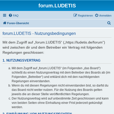
forum.LUDETIS
FAQ
Registrieren
Anmelden
S
Foren-Übersicht
u
forum.LUDETIS - Nutzungsbedingungen
c
h
Mit dem Zugriff auf „forum.LUDETIS“ („https://ludetis.de/forum“)
wird zwischen dir und dem Betreiber ein Vertrag mit folgenden
e
Regelungen geschlossen:
1. NUTZUNGSVERTRAG
Mit dem Zugriff auf „forum.LUDETIS“ (im Folgenden „das Board“)
schließt du einen Nutzungsvertrag mit dem Betreiber des Boards ab (im
Folgenden „Betreiber“) und erklärst dich mit den nachfolgenden
Regelungen einverstanden.
Wenn du mit diesen Regelungen nicht einverstanden bist, so darfst du
das Board nicht weiter nutzen. Für die Nutzung des Boards gelten
jeweils die an dieser Stelle veröffentlichten Regelungen.
Der Nutzungsvertrag wird auf unbestimmte Zeit geschlossen und kann
von beiden Seiten ohne Einhaltung einer Frist jederzeit gekündigt
werden.