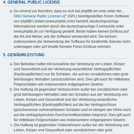
4. GENERAL PUBLIC LICENSE
Du nimmst zur Kenntnis, dass es sich bei phpBB um eine unter der „
GNU General Public License v2
“ (GPL) bereitgestellten Foren-Software
von phpBB Limited (www.phpbb.com) handelt; deutschsprachige
Informationen werden durch die deutschsprachige Community unter
www.phpbb.de zur Verfügung gestellt. Beide haben keinen Einfluss auf
die Art und Weise, wie die Software verwendet wird. Sie können
insbesondere die Verwendung der Software für bestimmte Zwecke nicht
untersagen oder auf Inhalte fremder Foren Einfluss nehmen.
5. GEWÄHRLEISTUNG
Der Betreiber haftet mit Ausnahme der Verletzung von Leben, Körper
und Gesundheit und der Verletzung wesentlicher Vertragspflichten
(Kardinalpflichten) nur für Schäden, die auf ein vorsätzliches oder grob
fahrlässiges Verhalten zurückzuführen sind. Dies gilt auch für mittelbare
Folgeschäden wie insbesondere entgangenen Gewinn.
Die Haftung ist gegenüber Verbrauchern außer bei vorsätzlichem oder
grob fahrlässigem Verhalten oder bei Schäden aus der Verletzung von
Leben, Körper und Gesundheit und der Verletzung wesentlicher
Vertragspflichten (Kardinalpflichten) auf die bei Vertragsschluss
typischerweise vorhersehbaren Schäden und im übrigen der Höhe nach
auf die vertragstypischen Durchschnittsschäden begrenzt. Dies gilt auch
für mittelbare Folgeschäden wie insbesondere entgangenen Gewinn.
Die Haftung ist gegenüber Unternehmern außer bei der Verletzung von
Leben, Körper und Gesundheit oder vorsätzlichem oder grob