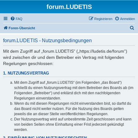
forum.LUDETIS
FAQ
Registrieren
Anmelden
S
Foren-Übersicht
u
forum.LUDETIS - Nutzungsbedingungen
c
h
Mit dem Zugriff auf „forum.LUDETIS“ („https://ludetis.de/forum“)
wird zwischen dir und dem Betreiber ein Vertrag mit folgenden
e
Regelungen geschlossen:
1. NUTZUNGSVERTRAG
Mit dem Zugriff auf „forum.LUDETIS“ (im Folgenden „das Board“)
schließt du einen Nutzungsvertrag mit dem Betreiber des Boards ab (im
Folgenden „Betreiber“) und erklärst dich mit den nachfolgenden
Regelungen einverstanden.
Wenn du mit diesen Regelungen nicht einverstanden bist, so darfst du
das Board nicht weiter nutzen. Für die Nutzung des Boards gelten
jeweils die an dieser Stelle veröffentlichten Regelungen.
Der Nutzungsvertrag wird auf unbestimmte Zeit geschlossen und kann
von beiden Seiten ohne Einhaltung einer Frist jederzeit gekündigt
werden.