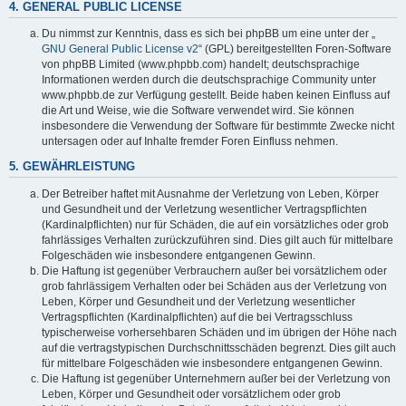
4. GENERAL PUBLIC LICENSE
Du nimmst zur Kenntnis, dass es sich bei phpBB um eine unter der „
GNU General Public License v2
“ (GPL) bereitgestellten Foren-Software
von phpBB Limited (www.phpbb.com) handelt; deutschsprachige
Informationen werden durch die deutschsprachige Community unter
www.phpbb.de zur Verfügung gestellt. Beide haben keinen Einfluss auf
die Art und Weise, wie die Software verwendet wird. Sie können
insbesondere die Verwendung der Software für bestimmte Zwecke nicht
untersagen oder auf Inhalte fremder Foren Einfluss nehmen.
5. GEWÄHRLEISTUNG
Der Betreiber haftet mit Ausnahme der Verletzung von Leben, Körper
und Gesundheit und der Verletzung wesentlicher Vertragspflichten
(Kardinalpflichten) nur für Schäden, die auf ein vorsätzliches oder grob
fahrlässiges Verhalten zurückzuführen sind. Dies gilt auch für mittelbare
Folgeschäden wie insbesondere entgangenen Gewinn.
Die Haftung ist gegenüber Verbrauchern außer bei vorsätzlichem oder
grob fahrlässigem Verhalten oder bei Schäden aus der Verletzung von
Leben, Körper und Gesundheit und der Verletzung wesentlicher
Vertragspflichten (Kardinalpflichten) auf die bei Vertragsschluss
typischerweise vorhersehbaren Schäden und im übrigen der Höhe nach
auf die vertragstypischen Durchschnittsschäden begrenzt. Dies gilt auch
für mittelbare Folgeschäden wie insbesondere entgangenen Gewinn.
Die Haftung ist gegenüber Unternehmern außer bei der Verletzung von
Leben, Körper und Gesundheit oder vorsätzlichem oder grob