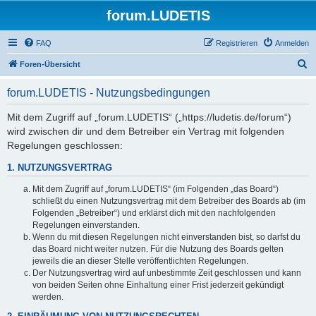
forum.LUDETIS
FAQ
Registrieren
Anmelden
S
Foren-Übersicht
u
forum.LUDETIS - Nutzungsbedingungen
c
h
Mit dem Zugriff auf „forum.LUDETIS“ („https://ludetis.de/forum“)
wird zwischen dir und dem Betreiber ein Vertrag mit folgenden
e
Regelungen geschlossen:
1. NUTZUNGSVERTRAG
Mit dem Zugriff auf „forum.LUDETIS“ (im Folgenden „das Board“)
schließt du einen Nutzungsvertrag mit dem Betreiber des Boards ab (im
Folgenden „Betreiber“) und erklärst dich mit den nachfolgenden
Regelungen einverstanden.
Wenn du mit diesen Regelungen nicht einverstanden bist, so darfst du
das Board nicht weiter nutzen. Für die Nutzung des Boards gelten
jeweils die an dieser Stelle veröffentlichten Regelungen.
Der Nutzungsvertrag wird auf unbestimmte Zeit geschlossen und kann
von beiden Seiten ohne Einhaltung einer Frist jederzeit gekündigt
werden.