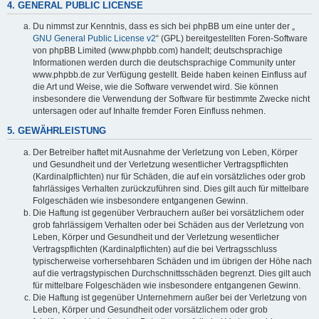
4. GENERAL PUBLIC LICENSE
Du nimmst zur Kenntnis, dass es sich bei phpBB um eine unter der „
GNU General Public License v2
“ (GPL) bereitgestellten Foren-Software
von phpBB Limited (www.phpbb.com) handelt; deutschsprachige
Informationen werden durch die deutschsprachige Community unter
www.phpbb.de zur Verfügung gestellt. Beide haben keinen Einfluss auf
die Art und Weise, wie die Software verwendet wird. Sie können
insbesondere die Verwendung der Software für bestimmte Zwecke nicht
untersagen oder auf Inhalte fremder Foren Einfluss nehmen.
5. GEWÄHRLEISTUNG
Der Betreiber haftet mit Ausnahme der Verletzung von Leben, Körper
und Gesundheit und der Verletzung wesentlicher Vertragspflichten
(Kardinalpflichten) nur für Schäden, die auf ein vorsätzliches oder grob
fahrlässiges Verhalten zurückzuführen sind. Dies gilt auch für mittelbare
Folgeschäden wie insbesondere entgangenen Gewinn.
Die Haftung ist gegenüber Verbrauchern außer bei vorsätzlichem oder
grob fahrlässigem Verhalten oder bei Schäden aus der Verletzung von
Leben, Körper und Gesundheit und der Verletzung wesentlicher
Vertragspflichten (Kardinalpflichten) auf die bei Vertragsschluss
typischerweise vorhersehbaren Schäden und im übrigen der Höhe nach
auf die vertragstypischen Durchschnittsschäden begrenzt. Dies gilt auch
für mittelbare Folgeschäden wie insbesondere entgangenen Gewinn.
Die Haftung ist gegenüber Unternehmern außer bei der Verletzung von
Leben, Körper und Gesundheit oder vorsätzlichem oder grob