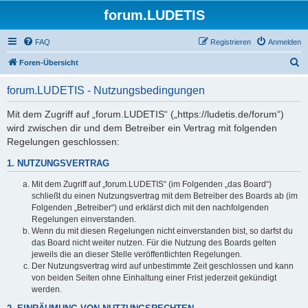
forum.LUDETIS
FAQ
Registrieren
Anmelden
S
Foren-Übersicht
u
forum.LUDETIS - Nutzungsbedingungen
c
h
Mit dem Zugriff auf „forum.LUDETIS“ („https://ludetis.de/forum“)
wird zwischen dir und dem Betreiber ein Vertrag mit folgenden
e
Regelungen geschlossen:
1. NUTZUNGSVERTRAG
Mit dem Zugriff auf „forum.LUDETIS“ (im Folgenden „das Board“)
schließt du einen Nutzungsvertrag mit dem Betreiber des Boards ab (im
Folgenden „Betreiber“) und erklärst dich mit den nachfolgenden
Regelungen einverstanden.
Wenn du mit diesen Regelungen nicht einverstanden bist, so darfst du
das Board nicht weiter nutzen. Für die Nutzung des Boards gelten
jeweils die an dieser Stelle veröffentlichten Regelungen.
Der Nutzungsvertrag wird auf unbestimmte Zeit geschlossen und kann
von beiden Seiten ohne Einhaltung einer Frist jederzeit gekündigt
werden.