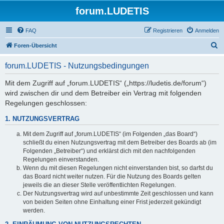
forum.LUDETIS
FAQ
Registrieren
Anmelden
S
Foren-Übersicht
u
forum.LUDETIS - Nutzungsbedingungen
c
h
Mit dem Zugriff auf „forum.LUDETIS“ („https://ludetis.de/forum“)
wird zwischen dir und dem Betreiber ein Vertrag mit folgenden
e
Regelungen geschlossen:
1. NUTZUNGSVERTRAG
Mit dem Zugriff auf „forum.LUDETIS“ (im Folgenden „das Board“)
schließt du einen Nutzungsvertrag mit dem Betreiber des Boards ab (im
Folgenden „Betreiber“) und erklärst dich mit den nachfolgenden
Regelungen einverstanden.
Wenn du mit diesen Regelungen nicht einverstanden bist, so darfst du
das Board nicht weiter nutzen. Für die Nutzung des Boards gelten
jeweils die an dieser Stelle veröffentlichten Regelungen.
Der Nutzungsvertrag wird auf unbestimmte Zeit geschlossen und kann
von beiden Seiten ohne Einhaltung einer Frist jederzeit gekündigt
werden.