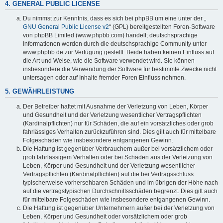
4. GENERAL PUBLIC LICENSE
Du nimmst zur Kenntnis, dass es sich bei phpBB um eine unter der „
GNU General Public License v2
“ (GPL) bereitgestellten Foren-Software
von phpBB Limited (www.phpbb.com) handelt; deutschsprachige
Informationen werden durch die deutschsprachige Community unter
www.phpbb.de zur Verfügung gestellt. Beide haben keinen Einfluss auf
die Art und Weise, wie die Software verwendet wird. Sie können
insbesondere die Verwendung der Software für bestimmte Zwecke nicht
untersagen oder auf Inhalte fremder Foren Einfluss nehmen.
5. GEWÄHRLEISTUNG
Der Betreiber haftet mit Ausnahme der Verletzung von Leben, Körper
und Gesundheit und der Verletzung wesentlicher Vertragspflichten
(Kardinalpflichten) nur für Schäden, die auf ein vorsätzliches oder grob
fahrlässiges Verhalten zurückzuführen sind. Dies gilt auch für mittelbare
Folgeschäden wie insbesondere entgangenen Gewinn.
Die Haftung ist gegenüber Verbrauchern außer bei vorsätzlichem oder
grob fahrlässigem Verhalten oder bei Schäden aus der Verletzung von
Leben, Körper und Gesundheit und der Verletzung wesentlicher
Vertragspflichten (Kardinalpflichten) auf die bei Vertragsschluss
typischerweise vorhersehbaren Schäden und im übrigen der Höhe nach
auf die vertragstypischen Durchschnittsschäden begrenzt. Dies gilt auch
für mittelbare Folgeschäden wie insbesondere entgangenen Gewinn.
Die Haftung ist gegenüber Unternehmern außer bei der Verletzung von
Leben, Körper und Gesundheit oder vorsätzlichem oder grob