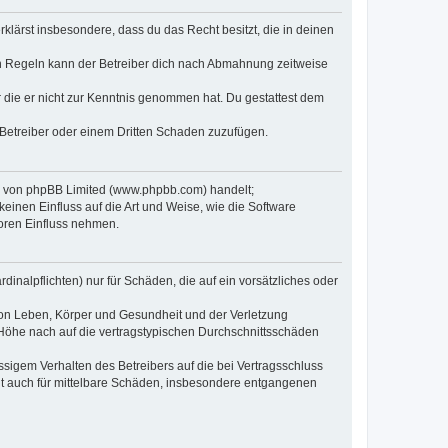
erklärst insbesondere, dass du das Recht besitzt, die in deinen
n Regeln kann der Betreiber dich nach Abmahnung zeitweise
er die er nicht zur Kenntnis genommen hat. Du gestattest dem
 Betreiber oder einem Dritten Schaden zuzufügen.
re von phpBB Limited (www.phpbb.com) handelt;
inen Einfluss auf die Art und Weise, wie die Software
oren Einfluss nehmen.
inalpflichten) nur für Schäden, die auf ein vorsätzliches oder
von Leben, Körper und Gesundheit und der Verletzung
r Höhe nach auf die vertragstypischen Durchschnittsschäden
sigem Verhalten des Betreibers auf die bei Vertragsschluss
lt auch für mittelbare Schäden, insbesondere entgangenen