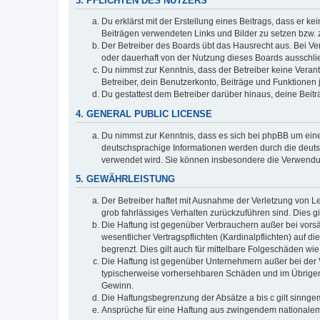
3. PFLICHTEN DES NUTZERS
Du erklärst mit der Erstellung eines Beitrags, dass er ke
Beiträgen verwendeten Links und Bilder zu setzen bzw.
Der Betreiber des Boards übt das Hausrecht aus. Bei V
oder dauerhaft von der Nutzung dieses Boards ausschlie
Du nimmst zur Kenntnis, dass der Betreiber keine Verantw
Betreiber, dein Benutzerkonto, Beiträge und Funktionen 
Du gestattest dem Betreiber darüber hinaus, deine Beit
4. GENERAL PUBLIC LICENSE
Du nimmst zur Kenntnis, dass es sich bei phpBB um eine
deutschsprachige Informationen werden durch die deuts
verwendet wird. Sie können insbesondere die Verwendun
5. GEWÄHRLEISTUNG
Der Betreiber haftet mit Ausnahme der Verletzung von Le
grob fahrlässiges Verhalten zurückzuführen sind. Dies 
Die Haftung ist gegenüber Verbrauchern außer bei vors
wesentlicher Vertragspflichten (Kardinalpflichten) auf
begrenzt. Dies gilt auch für mittelbare Folgeschäden 
Die Haftung ist gegenüber Unternehmern außer bei der V
typischerweise vorhersehbaren Schäden und im Übrigen 
Gewinn.
Die Haftungsbegrenzung der Absätze a bis c gilt sinnge
Ansprüche für eine Haftung aus zwingendem nationalem