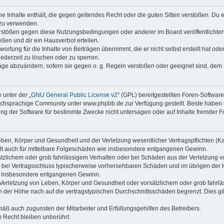
ine Inhalte enthält, die gegen geltendes Recht oder die guten Sitten verstoßen. Du 
 zu verwenden.
erstößen gegen diese Nutzungsbedingungen oder anderer im Board veröffentlichte
ßen und dir ein Hausverbot erteilen.
ortung für die Inhalte von Beiträgen übernimmt, die er nicht selbst erstellt hat od
jederzeit zu löschen oder zu sperren.
räge abzuändern, sofern sie gegen o. g. Regeln verstoßen oder geeignet sind, dem
 unter der „
GNU General Public License v2
“ (GPL) bereitgestellten Foren-Softwa
chsprachige Community unter www.phpbb.de zur Verfügung gestellt. Beide haben ke
g der Software für bestimmte Zwecke nicht untersagen oder auf Inhalte fremder F
ben, Körper und Gesundheit und der Verletzung wesentlicher Vertragspflichten (Kard
gilt auch für mittelbare Folgeschäden wie insbesondere entgangenen Gewinn.
ätzlichem oder grob fahrlässigem Verhalten oder bei Schäden aus der Verletzung 
 die bei Vertragsschluss typischerweise vorhersehbaren Schäden und im übrigen de
wie insbesondere entgangenen Gewinn.
erletzung von Leben, Körper und Gesundheit oder vorsätzlichem oder grob fahrläs
der Höhe nach auf die vertragstypischen Durchschnittsschäden begrenzt. Dies gi
mäß auch zugunsten der Mitarbeiter und Erfüllungsgehilfen des Betreibers.
 Recht bleiben unberührt.