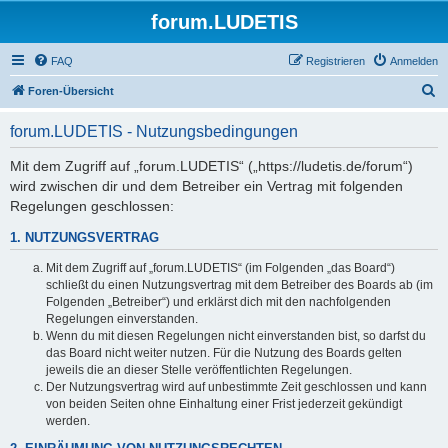
forum.LUDETIS
FAQ
Registrieren
Anmelden
S
Foren-Übersicht
u
forum.LUDETIS - Nutzungsbedingungen
c
h
Mit dem Zugriff auf „forum.LUDETIS“ („https://ludetis.de/forum“)
wird zwischen dir und dem Betreiber ein Vertrag mit folgenden
e
Regelungen geschlossen:
1. NUTZUNGSVERTRAG
Mit dem Zugriff auf „forum.LUDETIS“ (im Folgenden „das Board“)
schließt du einen Nutzungsvertrag mit dem Betreiber des Boards ab (im
Folgenden „Betreiber“) und erklärst dich mit den nachfolgenden
Regelungen einverstanden.
Wenn du mit diesen Regelungen nicht einverstanden bist, so darfst du
das Board nicht weiter nutzen. Für die Nutzung des Boards gelten
jeweils die an dieser Stelle veröffentlichten Regelungen.
Der Nutzungsvertrag wird auf unbestimmte Zeit geschlossen und kann
von beiden Seiten ohne Einhaltung einer Frist jederzeit gekündigt
werden.