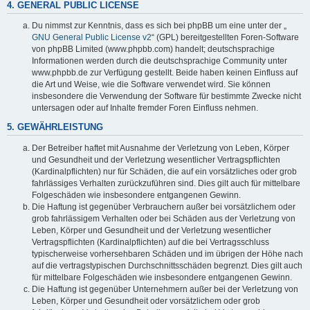
4. GENERAL PUBLIC LICENSE
Du nimmst zur Kenntnis, dass es sich bei phpBB um eine unter der „
GNU General Public License v2
“ (GPL) bereitgestellten Foren-Software
von phpBB Limited (www.phpbb.com) handelt; deutschsprachige
Informationen werden durch die deutschsprachige Community unter
www.phpbb.de zur Verfügung gestellt. Beide haben keinen Einfluss auf
die Art und Weise, wie die Software verwendet wird. Sie können
insbesondere die Verwendung der Software für bestimmte Zwecke nicht
untersagen oder auf Inhalte fremder Foren Einfluss nehmen.
5. GEWÄHRLEISTUNG
Der Betreiber haftet mit Ausnahme der Verletzung von Leben, Körper
und Gesundheit und der Verletzung wesentlicher Vertragspflichten
(Kardinalpflichten) nur für Schäden, die auf ein vorsätzliches oder grob
fahrlässiges Verhalten zurückzuführen sind. Dies gilt auch für mittelbare
Folgeschäden wie insbesondere entgangenen Gewinn.
Die Haftung ist gegenüber Verbrauchern außer bei vorsätzlichem oder
grob fahrlässigem Verhalten oder bei Schäden aus der Verletzung von
Leben, Körper und Gesundheit und der Verletzung wesentlicher
Vertragspflichten (Kardinalpflichten) auf die bei Vertragsschluss
typischerweise vorhersehbaren Schäden und im übrigen der Höhe nach
auf die vertragstypischen Durchschnittsschäden begrenzt. Dies gilt auch
für mittelbare Folgeschäden wie insbesondere entgangenen Gewinn.
Die Haftung ist gegenüber Unternehmern außer bei der Verletzung von
Leben, Körper und Gesundheit oder vorsätzlichem oder grob