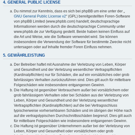
4. GENERAL PUBLIC LICENSE
Du nimmst zur Kenntnis, dass es sich bei phpBB um eine unter der „
GNU General Public License v2
“ (GPL) bereitgestellten Foren-Software
von phpBB Limited (www.phpbb.com) handelt; deutschsprachige
Informationen werden durch die deutschsprachige Community unter
www.phpbb.de zur Verfügung gestellt. Beide haben keinen Einfluss auf
die Art und Weise, wie die Software verwendet wird. Sie können
insbesondere die Verwendung der Software für bestimmte Zwecke nicht
untersagen oder auf Inhalte fremder Foren Einfluss nehmen.
5. GEWÄHRLEISTUNG
Der Betreiber haftet mit Ausnahme der Verletzung von Leben, Körper
und Gesundheit und der Verletzung wesentlicher Vertragspflichten
(Kardinalpflichten) nur für Schäden, die auf ein vorsätzliches oder grob
fahrlässiges Verhalten zurückzuführen sind. Dies gilt auch für mittelbare
Folgeschäden wie insbesondere entgangenen Gewinn.
Die Haftung ist gegenüber Verbrauchern außer bei vorsätzlichem oder
grob fahrlässigem Verhalten oder bei Schäden aus der Verletzung von
Leben, Körper und Gesundheit und der Verletzung wesentlicher
Vertragspflichten (Kardinalpflichten) auf die bei Vertragsschluss
typischerweise vorhersehbaren Schäden und im übrigen der Höhe nach
auf die vertragstypischen Durchschnittsschäden begrenzt. Dies gilt auch
für mittelbare Folgeschäden wie insbesondere entgangenen Gewinn.
Die Haftung ist gegenüber Unternehmern außer bei der Verletzung von
Leben, Körper und Gesundheit oder vorsätzlichem oder grob