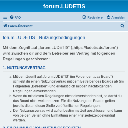
forum.LUDETIS
FAQ
Registrieren
Anmelden
S
Foren-Übersicht
u
forum.LUDETIS - Nutzungsbedingungen
c
h
Mit dem Zugriff auf „forum.LUDETIS“ („https://ludetis.de/forum“)
wird zwischen dir und dem Betreiber ein Vertrag mit folgenden
e
Regelungen geschlossen:
1. NUTZUNGSVERTRAG
Mit dem Zugriff auf „forum.LUDETIS“ (im Folgenden „das Board“)
schließt du einen Nutzungsvertrag mit dem Betreiber des Boards ab (im
Folgenden „Betreiber“) und erklärst dich mit den nachfolgenden
Regelungen einverstanden.
Wenn du mit diesen Regelungen nicht einverstanden bist, so darfst du
das Board nicht weiter nutzen. Für die Nutzung des Boards gelten
jeweils die an dieser Stelle veröffentlichten Regelungen.
Der Nutzungsvertrag wird auf unbestimmte Zeit geschlossen und kann
von beiden Seiten ohne Einhaltung einer Frist jederzeit gekündigt
werden.