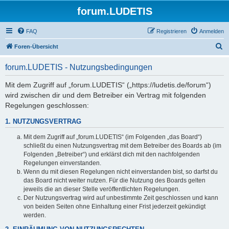
forum.LUDETIS
FAQ
Registrieren
Anmelden
S
Foren-Übersicht
u
forum.LUDETIS - Nutzungsbedingungen
c
h
Mit dem Zugriff auf „forum.LUDETIS“ („https://ludetis.de/forum“)
wird zwischen dir und dem Betreiber ein Vertrag mit folgenden
e
Regelungen geschlossen:
1. NUTZUNGSVERTRAG
Mit dem Zugriff auf „forum.LUDETIS“ (im Folgenden „das Board“)
schließt du einen Nutzungsvertrag mit dem Betreiber des Boards ab (im
Folgenden „Betreiber“) und erklärst dich mit den nachfolgenden
Regelungen einverstanden.
Wenn du mit diesen Regelungen nicht einverstanden bist, so darfst du
das Board nicht weiter nutzen. Für die Nutzung des Boards gelten
jeweils die an dieser Stelle veröffentlichten Regelungen.
Der Nutzungsvertrag wird auf unbestimmte Zeit geschlossen und kann
von beiden Seiten ohne Einhaltung einer Frist jederzeit gekündigt
werden.