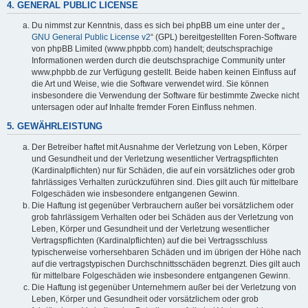
4. GENERAL PUBLIC LICENSE
Du nimmst zur Kenntnis, dass es sich bei phpBB um eine unter der „
GNU General Public License v2
“ (GPL) bereitgestellten Foren-Software
von phpBB Limited (www.phpbb.com) handelt; deutschsprachige
Informationen werden durch die deutschsprachige Community unter
www.phpbb.de zur Verfügung gestellt. Beide haben keinen Einfluss auf
die Art und Weise, wie die Software verwendet wird. Sie können
insbesondere die Verwendung der Software für bestimmte Zwecke nicht
untersagen oder auf Inhalte fremder Foren Einfluss nehmen.
5. GEWÄHRLEISTUNG
Der Betreiber haftet mit Ausnahme der Verletzung von Leben, Körper
und Gesundheit und der Verletzung wesentlicher Vertragspflichten
(Kardinalpflichten) nur für Schäden, die auf ein vorsätzliches oder grob
fahrlässiges Verhalten zurückzuführen sind. Dies gilt auch für mittelbare
Folgeschäden wie insbesondere entgangenen Gewinn.
Die Haftung ist gegenüber Verbrauchern außer bei vorsätzlichem oder
grob fahrlässigem Verhalten oder bei Schäden aus der Verletzung von
Leben, Körper und Gesundheit und der Verletzung wesentlicher
Vertragspflichten (Kardinalpflichten) auf die bei Vertragsschluss
typischerweise vorhersehbaren Schäden und im übrigen der Höhe nach
auf die vertragstypischen Durchschnittsschäden begrenzt. Dies gilt auch
für mittelbare Folgeschäden wie insbesondere entgangenen Gewinn.
Die Haftung ist gegenüber Unternehmern außer bei der Verletzung von
Leben, Körper und Gesundheit oder vorsätzlichem oder grob