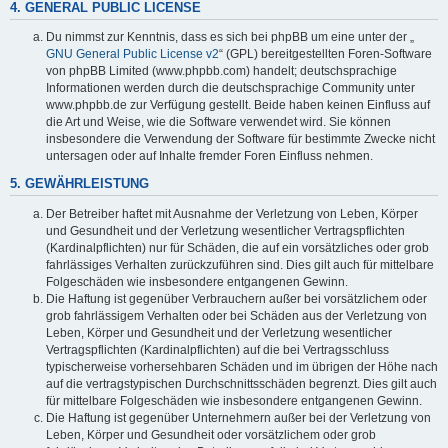
4. GENERAL PUBLIC LICENSE
Du nimmst zur Kenntnis, dass es sich bei phpBB um eine unter der „
GNU General Public License v2
“ (GPL) bereitgestellten Foren-Software
von phpBB Limited (www.phpbb.com) handelt; deutschsprachige
Informationen werden durch die deutschsprachige Community unter
www.phpbb.de zur Verfügung gestellt. Beide haben keinen Einfluss auf
die Art und Weise, wie die Software verwendet wird. Sie können
insbesondere die Verwendung der Software für bestimmte Zwecke nicht
untersagen oder auf Inhalte fremder Foren Einfluss nehmen.
5. GEWÄHRLEISTUNG
Der Betreiber haftet mit Ausnahme der Verletzung von Leben, Körper
und Gesundheit und der Verletzung wesentlicher Vertragspflichten
(Kardinalpflichten) nur für Schäden, die auf ein vorsätzliches oder grob
fahrlässiges Verhalten zurückzuführen sind. Dies gilt auch für mittelbare
Folgeschäden wie insbesondere entgangenen Gewinn.
Die Haftung ist gegenüber Verbrauchern außer bei vorsätzlichem oder
grob fahrlässigem Verhalten oder bei Schäden aus der Verletzung von
Leben, Körper und Gesundheit und der Verletzung wesentlicher
Vertragspflichten (Kardinalpflichten) auf die bei Vertragsschluss
typischerweise vorhersehbaren Schäden und im übrigen der Höhe nach
auf die vertragstypischen Durchschnittsschäden begrenzt. Dies gilt auch
für mittelbare Folgeschäden wie insbesondere entgangenen Gewinn.
Die Haftung ist gegenüber Unternehmern außer bei der Verletzung von
Leben, Körper und Gesundheit oder vorsätzlichem oder grob