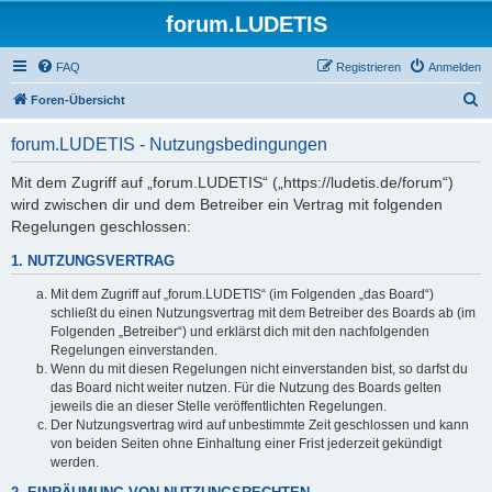
forum.LUDETIS
FAQ
Registrieren
Anmelden
S
Foren-Übersicht
u
forum.LUDETIS - Nutzungsbedingungen
c
h
Mit dem Zugriff auf „forum.LUDETIS“ („https://ludetis.de/forum“)
wird zwischen dir und dem Betreiber ein Vertrag mit folgenden
e
Regelungen geschlossen:
1. NUTZUNGSVERTRAG
Mit dem Zugriff auf „forum.LUDETIS“ (im Folgenden „das Board“)
schließt du einen Nutzungsvertrag mit dem Betreiber des Boards ab (im
Folgenden „Betreiber“) und erklärst dich mit den nachfolgenden
Regelungen einverstanden.
Wenn du mit diesen Regelungen nicht einverstanden bist, so darfst du
das Board nicht weiter nutzen. Für die Nutzung des Boards gelten
jeweils die an dieser Stelle veröffentlichten Regelungen.
Der Nutzungsvertrag wird auf unbestimmte Zeit geschlossen und kann
von beiden Seiten ohne Einhaltung einer Frist jederzeit gekündigt
werden.