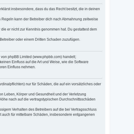
erklärst insbesondere, dass du das Recht besitzt, die in deinen
n Regeln kann der Betreiber dich nach Abmahnung zeitweise
er die er nicht zur Kenntnis genommen hat. Du gestattest dem
 Betreiber oder einem Dritten Schaden zuzufügen.
re von phpBB Limited (www.phpbb.com) handelt;
inen Einfluss auf die Art und Weise, wie die Software
oren Einfluss nehmen.
inalpflichten) nur für Schäden, die auf ein vorsätzliches oder
von Leben, Körper und Gesundheit und der Verletzung
r Höhe nach auf die vertragstypischen Durchschnittsschäden
sigem Verhalten des Betreibers auf die bei Vertragsschluss
lt auch für mittelbare Schäden, insbesondere entgangenen