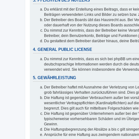
3. PFLICHTEN DES NUTZERS
Du erklärst mit der Erstellung eines Beitrags, dass er ke
Beiträgen verwendeten Links und Bilder zu setzen bzw.
Der Betreiber des Boards übt das Hausrecht aus. Bei V
oder dauerhaft von der Nutzung dieses Boards ausschlie
Du nimmst zur Kenntnis, dass der Betreiber keine Verantw
Betreiber, dein Benutzerkonto, Beiträge und Funktionen 
Du gestattest dem Betreiber darüber hinaus, deine Beit
4. GENERAL PUBLIC LICENSE
Du nimmst zur Kenntnis, dass es sich bei phpBB um eine
deutschsprachige Informationen werden durch die deuts
verwendet wird. Sie können insbesondere die Verwendun
5. GEWÄHRLEISTUNG
Der Betreiber haftet mit Ausnahme der Verletzung von Le
grob fahrlässiges Verhalten zurückzuführen sind. Dies 
Die Haftung ist gegenüber Verbrauchern außer bei vors
wesentlicher Vertragspflichten (Kardinalpflichten) auf
begrenzt. Dies gilt auch für mittelbare Folgeschäden 
Die Haftung ist gegenüber Unternehmern außer bei der V
typischerweise vorhersehbaren Schäden und im Übrigen 
Gewinn.
Die Haftungsbegrenzung der Absätze a bis c gilt sinnge
Ansprüche für eine Haftung aus zwingendem nationalem