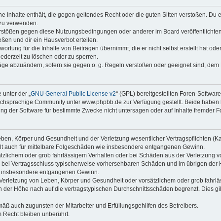
ine Inhalte enthält, die gegen geltendes Recht oder die guten Sitten verstoßen. Du 
 zu verwenden.
erstößen gegen diese Nutzungsbedingungen oder anderer im Board veröffentlichte
ßen und dir ein Hausverbot erteilen.
ortung für die Inhalte von Beiträgen übernimmt, die er nicht selbst erstellt hat od
jederzeit zu löschen oder zu sperren.
räge abzuändern, sofern sie gegen o. g. Regeln verstoßen oder geeignet sind, dem
 unter der „
GNU General Public License v2
“ (GPL) bereitgestellten Foren-Softwa
chsprachige Community unter www.phpbb.de zur Verfügung gestellt. Beide haben ke
g der Software für bestimmte Zwecke nicht untersagen oder auf Inhalte fremder F
ben, Körper und Gesundheit und der Verletzung wesentlicher Vertragspflichten (Kard
gilt auch für mittelbare Folgeschäden wie insbesondere entgangenen Gewinn.
ätzlichem oder grob fahrlässigem Verhalten oder bei Schäden aus der Verletzung 
 die bei Vertragsschluss typischerweise vorhersehbaren Schäden und im übrigen de
wie insbesondere entgangenen Gewinn.
erletzung von Leben, Körper und Gesundheit oder vorsätzlichem oder grob fahrläs
der Höhe nach auf die vertragstypischen Durchschnittsschäden begrenzt. Dies gi
mäß auch zugunsten der Mitarbeiter und Erfüllungsgehilfen des Betreibers.
 Recht bleiben unberührt.