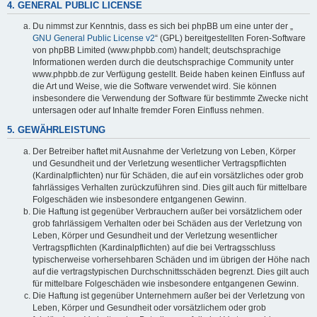
4. GENERAL PUBLIC LICENSE
Du nimmst zur Kenntnis, dass es sich bei phpBB um eine unter der „
GNU General Public License v2
“ (GPL) bereitgestellten Foren-Software
von phpBB Limited (www.phpbb.com) handelt; deutschsprachige
Informationen werden durch die deutschsprachige Community unter
www.phpbb.de zur Verfügung gestellt. Beide haben keinen Einfluss auf
die Art und Weise, wie die Software verwendet wird. Sie können
insbesondere die Verwendung der Software für bestimmte Zwecke nicht
untersagen oder auf Inhalte fremder Foren Einfluss nehmen.
5. GEWÄHRLEISTUNG
Der Betreiber haftet mit Ausnahme der Verletzung von Leben, Körper
und Gesundheit und der Verletzung wesentlicher Vertragspflichten
(Kardinalpflichten) nur für Schäden, die auf ein vorsätzliches oder grob
fahrlässiges Verhalten zurückzuführen sind. Dies gilt auch für mittelbare
Folgeschäden wie insbesondere entgangenen Gewinn.
Die Haftung ist gegenüber Verbrauchern außer bei vorsätzlichem oder
grob fahrlässigem Verhalten oder bei Schäden aus der Verletzung von
Leben, Körper und Gesundheit und der Verletzung wesentlicher
Vertragspflichten (Kardinalpflichten) auf die bei Vertragsschluss
typischerweise vorhersehbaren Schäden und im übrigen der Höhe nach
auf die vertragstypischen Durchschnittsschäden begrenzt. Dies gilt auch
für mittelbare Folgeschäden wie insbesondere entgangenen Gewinn.
Die Haftung ist gegenüber Unternehmern außer bei der Verletzung von
Leben, Körper und Gesundheit oder vorsätzlichem oder grob