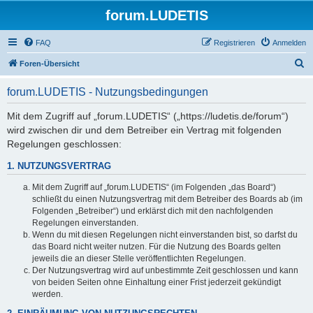
forum.LUDETIS
FAQ
Registrieren
Anmelden
S
Foren-Übersicht
u
forum.LUDETIS - Nutzungsbedingungen
c
h
Mit dem Zugriff auf „forum.LUDETIS“ („https://ludetis.de/forum“)
wird zwischen dir und dem Betreiber ein Vertrag mit folgenden
e
Regelungen geschlossen:
1. NUTZUNGSVERTRAG
Mit dem Zugriff auf „forum.LUDETIS“ (im Folgenden „das Board“)
schließt du einen Nutzungsvertrag mit dem Betreiber des Boards ab (im
Folgenden „Betreiber“) und erklärst dich mit den nachfolgenden
Regelungen einverstanden.
Wenn du mit diesen Regelungen nicht einverstanden bist, so darfst du
das Board nicht weiter nutzen. Für die Nutzung des Boards gelten
jeweils die an dieser Stelle veröffentlichten Regelungen.
Der Nutzungsvertrag wird auf unbestimmte Zeit geschlossen und kann
von beiden Seiten ohne Einhaltung einer Frist jederzeit gekündigt
werden.