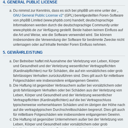
4. GENERAL PUBLIC LICENSE
Du nimmst zur Kenntnis, dass es sich bei phpBB um eine unter der „
GNU General Public License v2
“ (GPL) bereitgestellten Foren-Software
von phpBB Limited (www.phpbb.com) handelt; deutschsprachige
Informationen werden durch die deutschsprachige Community unter
www.phpbb.de zur Verfügung gestellt. Beide haben keinen Einfluss auf
die Art und Weise, wie die Software verwendet wird. Sie können
insbesondere die Verwendung der Software für bestimmte Zwecke nicht
untersagen oder auf Inhalte fremder Foren Einfluss nehmen.
5. GEWÄHRLEISTUNG
Der Betreiber haftet mit Ausnahme der Verletzung von Leben, Körper
und Gesundheit und der Verletzung wesentlicher Vertragspflichten
(Kardinalpflichten) nur für Schäden, die auf ein vorsätzliches oder grob
fahrlässiges Verhalten zurückzuführen sind. Dies gilt auch für mittelbare
Folgeschäden wie insbesondere entgangenen Gewinn.
Die Haftung ist gegenüber Verbrauchern außer bei vorsätzlichem oder
grob fahrlässigem Verhalten oder bei Schäden aus der Verletzung von
Leben, Körper und Gesundheit und der Verletzung wesentlicher
Vertragspflichten (Kardinalpflichten) auf die bei Vertragsschluss
typischerweise vorhersehbaren Schäden und im übrigen der Höhe nach
auf die vertragstypischen Durchschnittsschäden begrenzt. Dies gilt auch
für mittelbare Folgeschäden wie insbesondere entgangenen Gewinn.
Die Haftung ist gegenüber Unternehmern außer bei der Verletzung von
Leben, Körper und Gesundheit oder vorsätzlichem oder grob