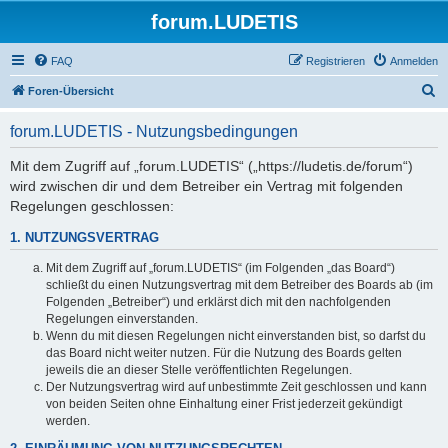
forum.LUDETIS
FAQ
Registrieren
Anmelden
S
Foren-Übersicht
u
forum.LUDETIS - Nutzungsbedingungen
c
h
Mit dem Zugriff auf „forum.LUDETIS“ („https://ludetis.de/forum“)
wird zwischen dir und dem Betreiber ein Vertrag mit folgenden
e
Regelungen geschlossen:
1. NUTZUNGSVERTRAG
Mit dem Zugriff auf „forum.LUDETIS“ (im Folgenden „das Board“)
schließt du einen Nutzungsvertrag mit dem Betreiber des Boards ab (im
Folgenden „Betreiber“) und erklärst dich mit den nachfolgenden
Regelungen einverstanden.
Wenn du mit diesen Regelungen nicht einverstanden bist, so darfst du
das Board nicht weiter nutzen. Für die Nutzung des Boards gelten
jeweils die an dieser Stelle veröffentlichten Regelungen.
Der Nutzungsvertrag wird auf unbestimmte Zeit geschlossen und kann
von beiden Seiten ohne Einhaltung einer Frist jederzeit gekündigt
werden.