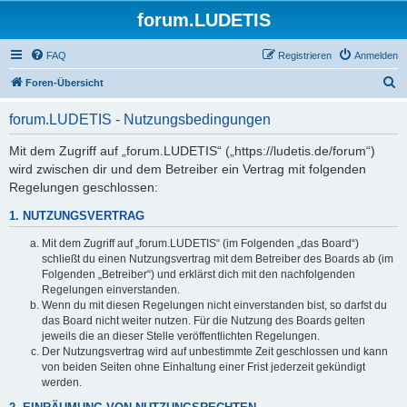
forum.LUDETIS
FAQ
Registrieren
Anmelden
S
Foren-Übersicht
u
forum.LUDETIS - Nutzungsbedingungen
c
h
Mit dem Zugriff auf „forum.LUDETIS“ („https://ludetis.de/forum“)
wird zwischen dir und dem Betreiber ein Vertrag mit folgenden
e
Regelungen geschlossen:
1. NUTZUNGSVERTRAG
Mit dem Zugriff auf „forum.LUDETIS“ (im Folgenden „das Board“)
schließt du einen Nutzungsvertrag mit dem Betreiber des Boards ab (im
Folgenden „Betreiber“) und erklärst dich mit den nachfolgenden
Regelungen einverstanden.
Wenn du mit diesen Regelungen nicht einverstanden bist, so darfst du
das Board nicht weiter nutzen. Für die Nutzung des Boards gelten
jeweils die an dieser Stelle veröffentlichten Regelungen.
Der Nutzungsvertrag wird auf unbestimmte Zeit geschlossen und kann
von beiden Seiten ohne Einhaltung einer Frist jederzeit gekündigt
werden.