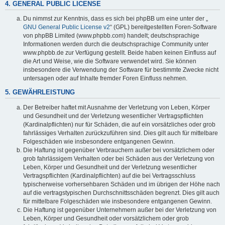
4. GENERAL PUBLIC LICENSE
Du nimmst zur Kenntnis, dass es sich bei phpBB um eine unter der „
GNU General Public License v2
“ (GPL) bereitgestellten Foren-Software
von phpBB Limited (www.phpbb.com) handelt; deutschsprachige
Informationen werden durch die deutschsprachige Community unter
www.phpbb.de zur Verfügung gestellt. Beide haben keinen Einfluss auf
die Art und Weise, wie die Software verwendet wird. Sie können
insbesondere die Verwendung der Software für bestimmte Zwecke nicht
untersagen oder auf Inhalte fremder Foren Einfluss nehmen.
5. GEWÄHRLEISTUNG
Der Betreiber haftet mit Ausnahme der Verletzung von Leben, Körper
und Gesundheit und der Verletzung wesentlicher Vertragspflichten
(Kardinalpflichten) nur für Schäden, die auf ein vorsätzliches oder grob
fahrlässiges Verhalten zurückzuführen sind. Dies gilt auch für mittelbare
Folgeschäden wie insbesondere entgangenen Gewinn.
Die Haftung ist gegenüber Verbrauchern außer bei vorsätzlichem oder
grob fahrlässigem Verhalten oder bei Schäden aus der Verletzung von
Leben, Körper und Gesundheit und der Verletzung wesentlicher
Vertragspflichten (Kardinalpflichten) auf die bei Vertragsschluss
typischerweise vorhersehbaren Schäden und im übrigen der Höhe nach
auf die vertragstypischen Durchschnittsschäden begrenzt. Dies gilt auch
für mittelbare Folgeschäden wie insbesondere entgangenen Gewinn.
Die Haftung ist gegenüber Unternehmern außer bei der Verletzung von
Leben, Körper und Gesundheit oder vorsätzlichem oder grob