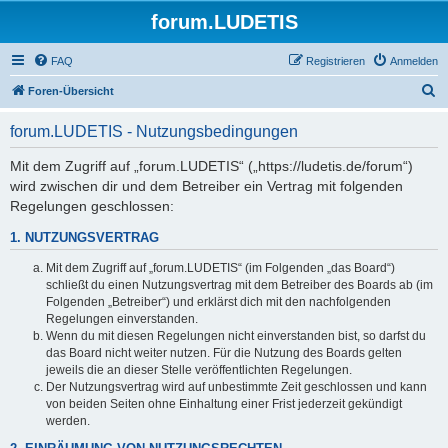
forum.LUDETIS
FAQ
Registrieren
Anmelden
S
Foren-Übersicht
u
forum.LUDETIS - Nutzungsbedingungen
c
h
Mit dem Zugriff auf „forum.LUDETIS“ („https://ludetis.de/forum“)
wird zwischen dir und dem Betreiber ein Vertrag mit folgenden
e
Regelungen geschlossen:
1. NUTZUNGSVERTRAG
Mit dem Zugriff auf „forum.LUDETIS“ (im Folgenden „das Board“)
schließt du einen Nutzungsvertrag mit dem Betreiber des Boards ab (im
Folgenden „Betreiber“) und erklärst dich mit den nachfolgenden
Regelungen einverstanden.
Wenn du mit diesen Regelungen nicht einverstanden bist, so darfst du
das Board nicht weiter nutzen. Für die Nutzung des Boards gelten
jeweils die an dieser Stelle veröffentlichten Regelungen.
Der Nutzungsvertrag wird auf unbestimmte Zeit geschlossen und kann
von beiden Seiten ohne Einhaltung einer Frist jederzeit gekündigt
werden.