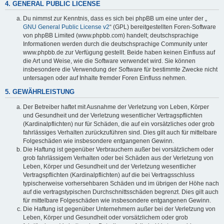
4. GENERAL PUBLIC LICENSE
Du nimmst zur Kenntnis, dass es sich bei phpBB um eine unter der „
GNU General Public License v2
“ (GPL) bereitgestellten Foren-Software
von phpBB Limited (www.phpbb.com) handelt; deutschsprachige
Informationen werden durch die deutschsprachige Community unter
www.phpbb.de zur Verfügung gestellt. Beide haben keinen Einfluss auf
die Art und Weise, wie die Software verwendet wird. Sie können
insbesondere die Verwendung der Software für bestimmte Zwecke nicht
untersagen oder auf Inhalte fremder Foren Einfluss nehmen.
5. GEWÄHRLEISTUNG
Der Betreiber haftet mit Ausnahme der Verletzung von Leben, Körper
und Gesundheit und der Verletzung wesentlicher Vertragspflichten
(Kardinalpflichten) nur für Schäden, die auf ein vorsätzliches oder grob
fahrlässiges Verhalten zurückzuführen sind. Dies gilt auch für mittelbare
Folgeschäden wie insbesondere entgangenen Gewinn.
Die Haftung ist gegenüber Verbrauchern außer bei vorsätzlichem oder
grob fahrlässigem Verhalten oder bei Schäden aus der Verletzung von
Leben, Körper und Gesundheit und der Verletzung wesentlicher
Vertragspflichten (Kardinalpflichten) auf die bei Vertragsschluss
typischerweise vorhersehbaren Schäden und im übrigen der Höhe nach
auf die vertragstypischen Durchschnittsschäden begrenzt. Dies gilt auch
für mittelbare Folgeschäden wie insbesondere entgangenen Gewinn.
Die Haftung ist gegenüber Unternehmern außer bei der Verletzung von
Leben, Körper und Gesundheit oder vorsätzlichem oder grob