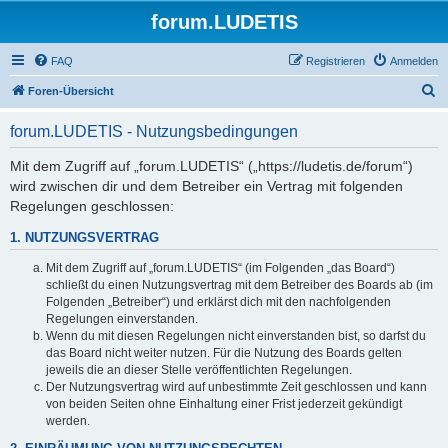
forum.LUDETIS
FAQ
Registrieren
Anmelden
S
Foren-Übersicht
u
forum.LUDETIS - Nutzungsbedingungen
c
h
Mit dem Zugriff auf „forum.LUDETIS“ („https://ludetis.de/forum“)
wird zwischen dir und dem Betreiber ein Vertrag mit folgenden
e
Regelungen geschlossen:
1. NUTZUNGSVERTRAG
Mit dem Zugriff auf „forum.LUDETIS“ (im Folgenden „das Board“)
schließt du einen Nutzungsvertrag mit dem Betreiber des Boards ab (im
Folgenden „Betreiber“) und erklärst dich mit den nachfolgenden
Regelungen einverstanden.
Wenn du mit diesen Regelungen nicht einverstanden bist, so darfst du
das Board nicht weiter nutzen. Für die Nutzung des Boards gelten
jeweils die an dieser Stelle veröffentlichten Regelungen.
Der Nutzungsvertrag wird auf unbestimmte Zeit geschlossen und kann
von beiden Seiten ohne Einhaltung einer Frist jederzeit gekündigt
werden.