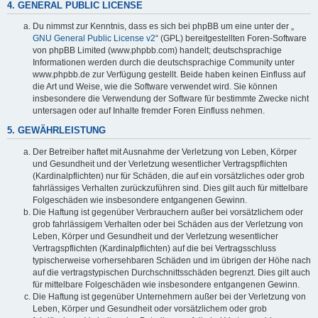
4. GENERAL PUBLIC LICENSE
Du nimmst zur Kenntnis, dass es sich bei phpBB um eine unter der „
GNU General Public License v2
“ (GPL) bereitgestellten Foren-Software
von phpBB Limited (www.phpbb.com) handelt; deutschsprachige
Informationen werden durch die deutschsprachige Community unter
www.phpbb.de zur Verfügung gestellt. Beide haben keinen Einfluss auf
die Art und Weise, wie die Software verwendet wird. Sie können
insbesondere die Verwendung der Software für bestimmte Zwecke nicht
untersagen oder auf Inhalte fremder Foren Einfluss nehmen.
5. GEWÄHRLEISTUNG
Der Betreiber haftet mit Ausnahme der Verletzung von Leben, Körper
und Gesundheit und der Verletzung wesentlicher Vertragspflichten
(Kardinalpflichten) nur für Schäden, die auf ein vorsätzliches oder grob
fahrlässiges Verhalten zurückzuführen sind. Dies gilt auch für mittelbare
Folgeschäden wie insbesondere entgangenen Gewinn.
Die Haftung ist gegenüber Verbrauchern außer bei vorsätzlichem oder
grob fahrlässigem Verhalten oder bei Schäden aus der Verletzung von
Leben, Körper und Gesundheit und der Verletzung wesentlicher
Vertragspflichten (Kardinalpflichten) auf die bei Vertragsschluss
typischerweise vorhersehbaren Schäden und im übrigen der Höhe nach
auf die vertragstypischen Durchschnittsschäden begrenzt. Dies gilt auch
für mittelbare Folgeschäden wie insbesondere entgangenen Gewinn.
Die Haftung ist gegenüber Unternehmern außer bei der Verletzung von
Leben, Körper und Gesundheit oder vorsätzlichem oder grob