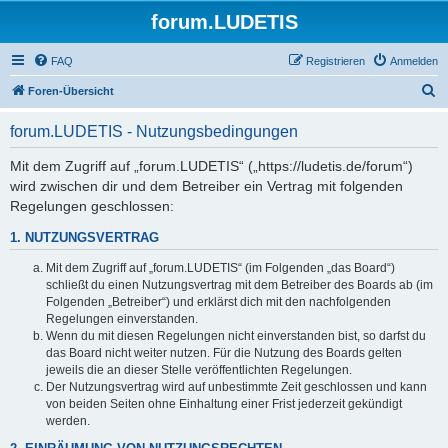
forum.LUDETIS
FAQ
Registrieren
Anmelden
S
Foren-Übersicht
u
forum.LUDETIS - Nutzungsbedingungen
c
h
Mit dem Zugriff auf „forum.LUDETIS“ („https://ludetis.de/forum“)
wird zwischen dir und dem Betreiber ein Vertrag mit folgenden
e
Regelungen geschlossen:
1. NUTZUNGSVERTRAG
Mit dem Zugriff auf „forum.LUDETIS“ (im Folgenden „das Board“)
schließt du einen Nutzungsvertrag mit dem Betreiber des Boards ab (im
Folgenden „Betreiber“) und erklärst dich mit den nachfolgenden
Regelungen einverstanden.
Wenn du mit diesen Regelungen nicht einverstanden bist, so darfst du
das Board nicht weiter nutzen. Für die Nutzung des Boards gelten
jeweils die an dieser Stelle veröffentlichten Regelungen.
Der Nutzungsvertrag wird auf unbestimmte Zeit geschlossen und kann
von beiden Seiten ohne Einhaltung einer Frist jederzeit gekündigt
werden.