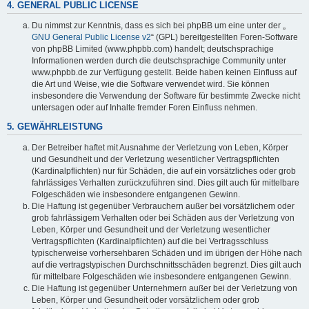
4. GENERAL PUBLIC LICENSE
Du nimmst zur Kenntnis, dass es sich bei phpBB um eine unter der „
GNU General Public License v2
“ (GPL) bereitgestellten Foren-Software
von phpBB Limited (www.phpbb.com) handelt; deutschsprachige
Informationen werden durch die deutschsprachige Community unter
www.phpbb.de zur Verfügung gestellt. Beide haben keinen Einfluss auf
die Art und Weise, wie die Software verwendet wird. Sie können
insbesondere die Verwendung der Software für bestimmte Zwecke nicht
untersagen oder auf Inhalte fremder Foren Einfluss nehmen.
5. GEWÄHRLEISTUNG
Der Betreiber haftet mit Ausnahme der Verletzung von Leben, Körper
und Gesundheit und der Verletzung wesentlicher Vertragspflichten
(Kardinalpflichten) nur für Schäden, die auf ein vorsätzliches oder grob
fahrlässiges Verhalten zurückzuführen sind. Dies gilt auch für mittelbare
Folgeschäden wie insbesondere entgangenen Gewinn.
Die Haftung ist gegenüber Verbrauchern außer bei vorsätzlichem oder
grob fahrlässigem Verhalten oder bei Schäden aus der Verletzung von
Leben, Körper und Gesundheit und der Verletzung wesentlicher
Vertragspflichten (Kardinalpflichten) auf die bei Vertragsschluss
typischerweise vorhersehbaren Schäden und im übrigen der Höhe nach
auf die vertragstypischen Durchschnittsschäden begrenzt. Dies gilt auch
für mittelbare Folgeschäden wie insbesondere entgangenen Gewinn.
Die Haftung ist gegenüber Unternehmern außer bei der Verletzung von
Leben, Körper und Gesundheit oder vorsätzlichem oder grob