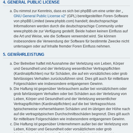
4. GENERAL PUBLIC LICENSE
Du nimmst zur Kenntnis, dass es sich bei phpBB um eine unter der „
GNU General Public License v2
“ (GPL) bereitgestellten Foren-Software
von phpBB Limited (www.phpbb.com) handelt; deutschsprachige
Informationen werden durch die deutschsprachige Community unter
www.phpbb.de zur Verfügung gestellt. Beide haben keinen Einfluss auf
die Art und Weise, wie die Software verwendet wird. Sie können
insbesondere die Verwendung der Software für bestimmte Zwecke nicht
untersagen oder auf Inhalte fremder Foren Einfluss nehmen.
5. GEWÄHRLEISTUNG
Der Betreiber haftet mit Ausnahme der Verletzung von Leben, Körper
und Gesundheit und der Verletzung wesentlicher Vertragspflichten
(Kardinalpflichten) nur für Schäden, die auf ein vorsätzliches oder grob
fahrlässiges Verhalten zurückzuführen sind. Dies gilt auch für mittelbare
Folgeschäden wie insbesondere entgangenen Gewinn.
Die Haftung ist gegenüber Verbrauchern außer bei vorsätzlichem oder
grob fahrlässigem Verhalten oder bei Schäden aus der Verletzung von
Leben, Körper und Gesundheit und der Verletzung wesentlicher
Vertragspflichten (Kardinalpflichten) auf die bei Vertragsschluss
typischerweise vorhersehbaren Schäden und im übrigen der Höhe nach
auf die vertragstypischen Durchschnittsschäden begrenzt. Dies gilt auch
für mittelbare Folgeschäden wie insbesondere entgangenen Gewinn.
Die Haftung ist gegenüber Unternehmern außer bei der Verletzung von
Leben, Körper und Gesundheit oder vorsätzlichem oder grob