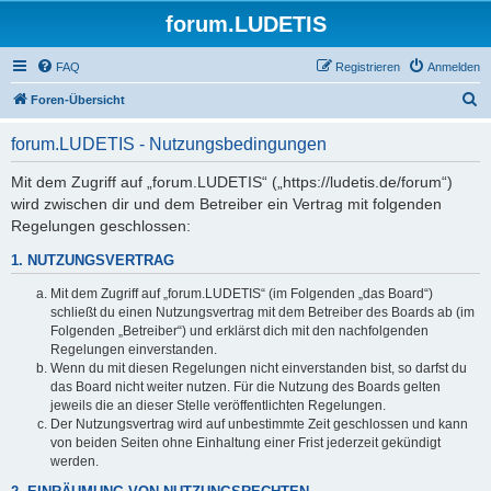
forum.LUDETIS
FAQ
Registrieren
Anmelden
S
Foren-Übersicht
u
forum.LUDETIS - Nutzungsbedingungen
c
h
Mit dem Zugriff auf „forum.LUDETIS“ („https://ludetis.de/forum“)
wird zwischen dir und dem Betreiber ein Vertrag mit folgenden
e
Regelungen geschlossen:
1. NUTZUNGSVERTRAG
Mit dem Zugriff auf „forum.LUDETIS“ (im Folgenden „das Board“)
schließt du einen Nutzungsvertrag mit dem Betreiber des Boards ab (im
Folgenden „Betreiber“) und erklärst dich mit den nachfolgenden
Regelungen einverstanden.
Wenn du mit diesen Regelungen nicht einverstanden bist, so darfst du
das Board nicht weiter nutzen. Für die Nutzung des Boards gelten
jeweils die an dieser Stelle veröffentlichten Regelungen.
Der Nutzungsvertrag wird auf unbestimmte Zeit geschlossen und kann
von beiden Seiten ohne Einhaltung einer Frist jederzeit gekündigt
werden.