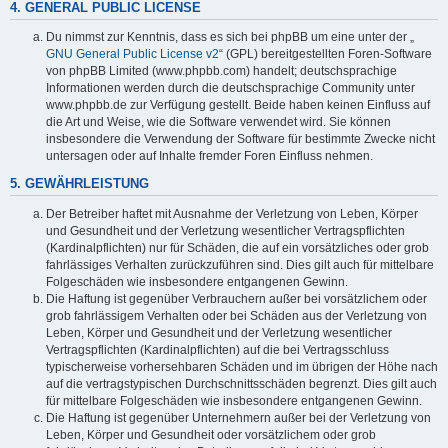
4. GENERAL PUBLIC LICENSE
Du nimmst zur Kenntnis, dass es sich bei phpBB um eine unter der „
GNU General Public License v2
“ (GPL) bereitgestellten Foren-Software
von phpBB Limited (www.phpbb.com) handelt; deutschsprachige
Informationen werden durch die deutschsprachige Community unter
www.phpbb.de zur Verfügung gestellt. Beide haben keinen Einfluss auf
die Art und Weise, wie die Software verwendet wird. Sie können
insbesondere die Verwendung der Software für bestimmte Zwecke nicht
untersagen oder auf Inhalte fremder Foren Einfluss nehmen.
5. GEWÄHRLEISTUNG
Der Betreiber haftet mit Ausnahme der Verletzung von Leben, Körper
und Gesundheit und der Verletzung wesentlicher Vertragspflichten
(Kardinalpflichten) nur für Schäden, die auf ein vorsätzliches oder grob
fahrlässiges Verhalten zurückzuführen sind. Dies gilt auch für mittelbare
Folgeschäden wie insbesondere entgangenen Gewinn.
Die Haftung ist gegenüber Verbrauchern außer bei vorsätzlichem oder
grob fahrlässigem Verhalten oder bei Schäden aus der Verletzung von
Leben, Körper und Gesundheit und der Verletzung wesentlicher
Vertragspflichten (Kardinalpflichten) auf die bei Vertragsschluss
typischerweise vorhersehbaren Schäden und im übrigen der Höhe nach
auf die vertragstypischen Durchschnittsschäden begrenzt. Dies gilt auch
für mittelbare Folgeschäden wie insbesondere entgangenen Gewinn.
Die Haftung ist gegenüber Unternehmern außer bei der Verletzung von
Leben, Körper und Gesundheit oder vorsätzlichem oder grob