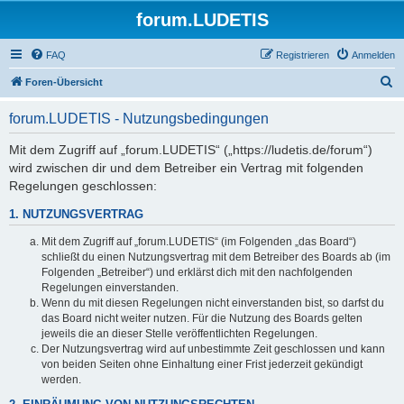
forum.LUDETIS
FAQ
Registrieren
Anmelden
S
Foren-Übersicht
u
forum.LUDETIS - Nutzungsbedingungen
c
h
Mit dem Zugriff auf „forum.LUDETIS“ („https://ludetis.de/forum“)
wird zwischen dir und dem Betreiber ein Vertrag mit folgenden
e
Regelungen geschlossen:
1. NUTZUNGSVERTRAG
Mit dem Zugriff auf „forum.LUDETIS“ (im Folgenden „das Board“)
schließt du einen Nutzungsvertrag mit dem Betreiber des Boards ab (im
Folgenden „Betreiber“) und erklärst dich mit den nachfolgenden
Regelungen einverstanden.
Wenn du mit diesen Regelungen nicht einverstanden bist, so darfst du
das Board nicht weiter nutzen. Für die Nutzung des Boards gelten
jeweils die an dieser Stelle veröffentlichten Regelungen.
Der Nutzungsvertrag wird auf unbestimmte Zeit geschlossen und kann
von beiden Seiten ohne Einhaltung einer Frist jederzeit gekündigt
werden.