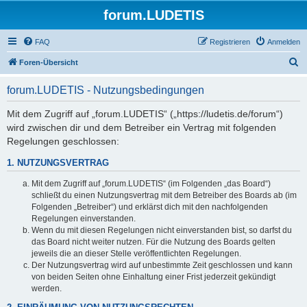
forum.LUDETIS
FAQ
Registrieren
Anmelden
S
Foren-Übersicht
u
forum.LUDETIS - Nutzungsbedingungen
c
h
Mit dem Zugriff auf „forum.LUDETIS“ („https://ludetis.de/forum“)
wird zwischen dir und dem Betreiber ein Vertrag mit folgenden
e
Regelungen geschlossen:
1. NUTZUNGSVERTRAG
Mit dem Zugriff auf „forum.LUDETIS“ (im Folgenden „das Board“)
schließt du einen Nutzungsvertrag mit dem Betreiber des Boards ab (im
Folgenden „Betreiber“) und erklärst dich mit den nachfolgenden
Regelungen einverstanden.
Wenn du mit diesen Regelungen nicht einverstanden bist, so darfst du
das Board nicht weiter nutzen. Für die Nutzung des Boards gelten
jeweils die an dieser Stelle veröffentlichten Regelungen.
Der Nutzungsvertrag wird auf unbestimmte Zeit geschlossen und kann
von beiden Seiten ohne Einhaltung einer Frist jederzeit gekündigt
werden.