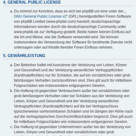
4. GENERAL PUBLIC LICENSE
Du nimmst zur Kenntnis, dass es sich bei phpBB um eine unter der „
GNU General Public License v2
“ (GPL) bereitgestellten Foren-Software
von phpBB Limited (www.phpbb.com) handelt; deutschsprachige
Informationen werden durch die deutschsprachige Community unter
www.phpbb.de zur Verfügung gestellt. Beide haben keinen Einfluss auf
die Art und Weise, wie die Software verwendet wird. Sie können
insbesondere die Verwendung der Software für bestimmte Zwecke nicht
untersagen oder auf Inhalte fremder Foren Einfluss nehmen.
5. GEWÄHRLEISTUNG
Der Betreiber haftet mit Ausnahme der Verletzung von Leben, Körper
und Gesundheit und der Verletzung wesentlicher Vertragspflichten
(Kardinalpflichten) nur für Schäden, die auf ein vorsätzliches oder grob
fahrlässiges Verhalten zurückzuführen sind. Dies gilt auch für mittelbare
Folgeschäden wie insbesondere entgangenen Gewinn.
Die Haftung ist gegenüber Verbrauchern außer bei vorsätzlichem oder
grob fahrlässigem Verhalten oder bei Schäden aus der Verletzung von
Leben, Körper und Gesundheit und der Verletzung wesentlicher
Vertragspflichten (Kardinalpflichten) auf die bei Vertragsschluss
typischerweise vorhersehbaren Schäden und im übrigen der Höhe nach
auf die vertragstypischen Durchschnittsschäden begrenzt. Dies gilt auch
für mittelbare Folgeschäden wie insbesondere entgangenen Gewinn.
Die Haftung ist gegenüber Unternehmern außer bei der Verletzung von
Leben, Körper und Gesundheit oder vorsätzlichem oder grob