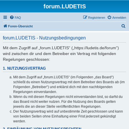
forum.LUDETIS
FAQ
Registrieren
Anmelden
S
Foren-Übersicht
u
forum.LUDETIS - Nutzungsbedingungen
c
h
Mit dem Zugriff auf „forum.LUDETIS“ („https://ludetis.de/forum“)
wird zwischen dir und dem Betreiber ein Vertrag mit folgenden
e
Regelungen geschlossen:
1. NUTZUNGSVERTRAG
Mit dem Zugriff auf „forum.LUDETIS“ (im Folgenden „das Board“)
schließt du einen Nutzungsvertrag mit dem Betreiber des Boards ab (im
Folgenden „Betreiber“) und erklärst dich mit den nachfolgenden
Regelungen einverstanden.
Wenn du mit diesen Regelungen nicht einverstanden bist, so darfst du
das Board nicht weiter nutzen. Für die Nutzung des Boards gelten
jeweils die an dieser Stelle veröffentlichten Regelungen.
Der Nutzungsvertrag wird auf unbestimmte Zeit geschlossen und kann
von beiden Seiten ohne Einhaltung einer Frist jederzeit gekündigt
werden.