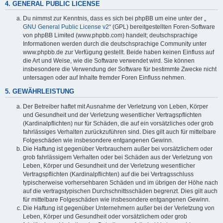
4. GENERAL PUBLIC LICENSE
Du nimmst zur Kenntnis, dass es sich bei phpBB um eine unter der „
GNU General Public License v2
“ (GPL) bereitgestellten Foren-Software
von phpBB Limited (www.phpbb.com) handelt; deutschsprachige
Informationen werden durch die deutschsprachige Community unter
www.phpbb.de zur Verfügung gestellt. Beide haben keinen Einfluss auf
die Art und Weise, wie die Software verwendet wird. Sie können
insbesondere die Verwendung der Software für bestimmte Zwecke nicht
untersagen oder auf Inhalte fremder Foren Einfluss nehmen.
5. GEWÄHRLEISTUNG
Der Betreiber haftet mit Ausnahme der Verletzung von Leben, Körper
und Gesundheit und der Verletzung wesentlicher Vertragspflichten
(Kardinalpflichten) nur für Schäden, die auf ein vorsätzliches oder grob
fahrlässiges Verhalten zurückzuführen sind. Dies gilt auch für mittelbare
Folgeschäden wie insbesondere entgangenen Gewinn.
Die Haftung ist gegenüber Verbrauchern außer bei vorsätzlichem oder
grob fahrlässigem Verhalten oder bei Schäden aus der Verletzung von
Leben, Körper und Gesundheit und der Verletzung wesentlicher
Vertragspflichten (Kardinalpflichten) auf die bei Vertragsschluss
typischerweise vorhersehbaren Schäden und im übrigen der Höhe nach
auf die vertragstypischen Durchschnittsschäden begrenzt. Dies gilt auch
für mittelbare Folgeschäden wie insbesondere entgangenen Gewinn.
Die Haftung ist gegenüber Unternehmern außer bei der Verletzung von
Leben, Körper und Gesundheit oder vorsätzlichem oder grob