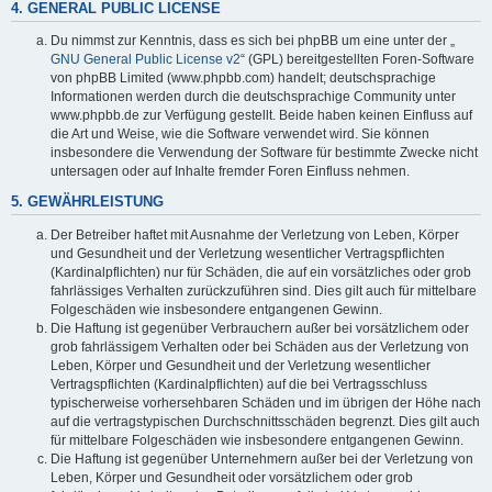
4. GENERAL PUBLIC LICENSE
Du nimmst zur Kenntnis, dass es sich bei phpBB um eine unter der „
GNU General Public License v2
“ (GPL) bereitgestellten Foren-Software
von phpBB Limited (www.phpbb.com) handelt; deutschsprachige
Informationen werden durch die deutschsprachige Community unter
www.phpbb.de zur Verfügung gestellt. Beide haben keinen Einfluss auf
die Art und Weise, wie die Software verwendet wird. Sie können
insbesondere die Verwendung der Software für bestimmte Zwecke nicht
untersagen oder auf Inhalte fremder Foren Einfluss nehmen.
5. GEWÄHRLEISTUNG
Der Betreiber haftet mit Ausnahme der Verletzung von Leben, Körper
und Gesundheit und der Verletzung wesentlicher Vertragspflichten
(Kardinalpflichten) nur für Schäden, die auf ein vorsätzliches oder grob
fahrlässiges Verhalten zurückzuführen sind. Dies gilt auch für mittelbare
Folgeschäden wie insbesondere entgangenen Gewinn.
Die Haftung ist gegenüber Verbrauchern außer bei vorsätzlichem oder
grob fahrlässigem Verhalten oder bei Schäden aus der Verletzung von
Leben, Körper und Gesundheit und der Verletzung wesentlicher
Vertragspflichten (Kardinalpflichten) auf die bei Vertragsschluss
typischerweise vorhersehbaren Schäden und im übrigen der Höhe nach
auf die vertragstypischen Durchschnittsschäden begrenzt. Dies gilt auch
für mittelbare Folgeschäden wie insbesondere entgangenen Gewinn.
Die Haftung ist gegenüber Unternehmern außer bei der Verletzung von
Leben, Körper und Gesundheit oder vorsätzlichem oder grob