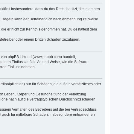
erklärst insbesondere, dass du das Recht besitzt, die in deinen
n Regeln kann der Betreiber dich nach Abmahnung zeitweise
er die er nicht zur Kenntnis genommen hat. Du gestattest dem
 Betreiber oder einem Dritten Schaden zuzufügen.
re von phpBB Limited (www.phpbb.com) handelt;
inen Einfluss auf die Art und Weise, wie die Software
oren Einfluss nehmen.
inalpflichten) nur für Schäden, die auf ein vorsätzliches oder
von Leben, Körper und Gesundheit und der Verletzung
r Höhe nach auf die vertragstypischen Durchschnittsschäden
sigem Verhalten des Betreibers auf die bei Vertragsschluss
lt auch für mittelbare Schäden, insbesondere entgangenen