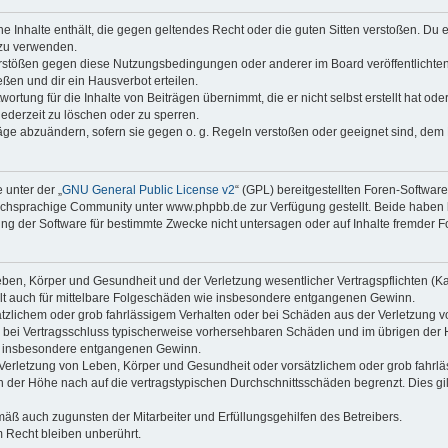
ine Inhalte enthält, die gegen geltendes Recht oder die guten Sitten verstoßen. Du 
 zu verwenden.
erstößen gegen diese Nutzungsbedingungen oder anderer im Board veröffentlichte
ßen und dir ein Hausverbot erteilen.
ortung für die Inhalte von Beiträgen übernimmt, die er nicht selbst erstellt hat od
jederzeit zu löschen oder zu sperren.
räge abzuändern, sofern sie gegen o. g. Regeln verstoßen oder geeignet sind, dem
 unter der „
GNU General Public License v2
“ (GPL) bereitgestellten Foren-Softwa
chsprachige Community unter www.phpbb.de zur Verfügung gestellt. Beide haben ke
g der Software für bestimmte Zwecke nicht untersagen oder auf Inhalte fremder F
ben, Körper und Gesundheit und der Verletzung wesentlicher Vertragspflichten (Kard
gilt auch für mittelbare Folgeschäden wie insbesondere entgangenen Gewinn.
ätzlichem oder grob fahrlässigem Verhalten oder bei Schäden aus der Verletzung 
 die bei Vertragsschluss typischerweise vorhersehbaren Schäden und im übrigen de
wie insbesondere entgangenen Gewinn.
erletzung von Leben, Körper und Gesundheit oder vorsätzlichem oder grob fahrläs
der Höhe nach auf die vertragstypischen Durchschnittsschäden begrenzt. Dies gi
mäß auch zugunsten der Mitarbeiter und Erfüllungsgehilfen des Betreibers.
 Recht bleiben unberührt.