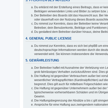
3. PFLICHTEN DES NUTZERS
Du erklärst mit der Erstellung eines Beitrags, dass er ke
Beiträgen verwendeten Links und Bilder zu setzen bzw.
Der Betreiber des Boards übt das Hausrecht aus. Bei V
oder dauerhaft von der Nutzung dieses Boards ausschlie
Du nimmst zur Kenntnis, dass der Betreiber keine Verantw
Betreiber, dein Benutzerkonto, Beiträge und Funktionen 
Du gestattest dem Betreiber darüber hinaus, deine Beit
4. GENERAL PUBLIC LICENSE
Du nimmst zur Kenntnis, dass es sich bei phpBB um eine
deutschsprachige Informationen werden durch die deuts
verwendet wird. Sie können insbesondere die Verwendun
5. GEWÄHRLEISTUNG
Der Betreiber haftet mit Ausnahme der Verletzung von Le
grob fahrlässiges Verhalten zurückzuführen sind. Dies 
Die Haftung ist gegenüber Verbrauchern außer bei vors
wesentlicher Vertragspflichten (Kardinalpflichten) auf
begrenzt. Dies gilt auch für mittelbare Folgeschäden 
Die Haftung ist gegenüber Unternehmern außer bei der V
typischerweise vorhersehbaren Schäden und im Übrigen 
Gewinn.
Die Haftungsbegrenzung der Absätze a bis c gilt sinnge
Ansprüche für eine Haftung aus zwingendem nationalem