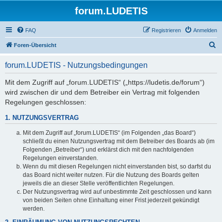
forum.LUDETIS
FAQ
Registrieren
Anmelden
S
Foren-Übersicht
u
forum.LUDETIS - Nutzungsbedingungen
c
h
Mit dem Zugriff auf „forum.LUDETIS“ („https://ludetis.de/forum“)
wird zwischen dir und dem Betreiber ein Vertrag mit folgenden
e
Regelungen geschlossen:
1. NUTZUNGSVERTRAG
Mit dem Zugriff auf „forum.LUDETIS“ (im Folgenden „das Board“)
schließt du einen Nutzungsvertrag mit dem Betreiber des Boards ab (im
Folgenden „Betreiber“) und erklärst dich mit den nachfolgenden
Regelungen einverstanden.
Wenn du mit diesen Regelungen nicht einverstanden bist, so darfst du
das Board nicht weiter nutzen. Für die Nutzung des Boards gelten
jeweils die an dieser Stelle veröffentlichten Regelungen.
Der Nutzungsvertrag wird auf unbestimmte Zeit geschlossen und kann
von beiden Seiten ohne Einhaltung einer Frist jederzeit gekündigt
werden.