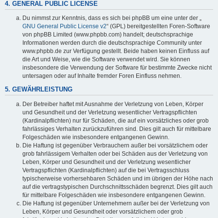
4. GENERAL PUBLIC LICENSE
Du nimmst zur Kenntnis, dass es sich bei phpBB um eine unter der „
GNU General Public License v2
“ (GPL) bereitgestellten Foren-Software
von phpBB Limited (www.phpbb.com) handelt; deutschsprachige
Informationen werden durch die deutschsprachige Community unter
www.phpbb.de zur Verfügung gestellt. Beide haben keinen Einfluss auf
die Art und Weise, wie die Software verwendet wird. Sie können
insbesondere die Verwendung der Software für bestimmte Zwecke nicht
untersagen oder auf Inhalte fremder Foren Einfluss nehmen.
5. GEWÄHRLEISTUNG
Der Betreiber haftet mit Ausnahme der Verletzung von Leben, Körper
und Gesundheit und der Verletzung wesentlicher Vertragspflichten
(Kardinalpflichten) nur für Schäden, die auf ein vorsätzliches oder grob
fahrlässiges Verhalten zurückzuführen sind. Dies gilt auch für mittelbare
Folgeschäden wie insbesondere entgangenen Gewinn.
Die Haftung ist gegenüber Verbrauchern außer bei vorsätzlichem oder
grob fahrlässigem Verhalten oder bei Schäden aus der Verletzung von
Leben, Körper und Gesundheit und der Verletzung wesentlicher
Vertragspflichten (Kardinalpflichten) auf die bei Vertragsschluss
typischerweise vorhersehbaren Schäden und im übrigen der Höhe nach
auf die vertragstypischen Durchschnittsschäden begrenzt. Dies gilt auch
für mittelbare Folgeschäden wie insbesondere entgangenen Gewinn.
Die Haftung ist gegenüber Unternehmern außer bei der Verletzung von
Leben, Körper und Gesundheit oder vorsätzlichem oder grob