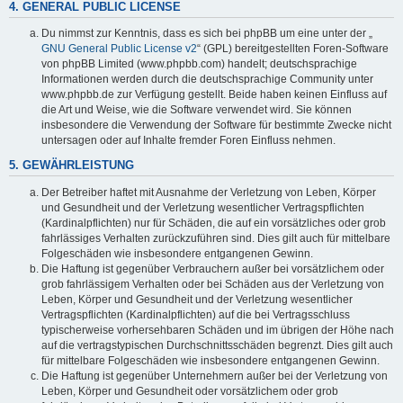
4. GENERAL PUBLIC LICENSE
Du nimmst zur Kenntnis, dass es sich bei phpBB um eine unter der „
GNU General Public License v2
“ (GPL) bereitgestellten Foren-Software
von phpBB Limited (www.phpbb.com) handelt; deutschsprachige
Informationen werden durch die deutschsprachige Community unter
www.phpbb.de zur Verfügung gestellt. Beide haben keinen Einfluss auf
die Art und Weise, wie die Software verwendet wird. Sie können
insbesondere die Verwendung der Software für bestimmte Zwecke nicht
untersagen oder auf Inhalte fremder Foren Einfluss nehmen.
5. GEWÄHRLEISTUNG
Der Betreiber haftet mit Ausnahme der Verletzung von Leben, Körper
und Gesundheit und der Verletzung wesentlicher Vertragspflichten
(Kardinalpflichten) nur für Schäden, die auf ein vorsätzliches oder grob
fahrlässiges Verhalten zurückzuführen sind. Dies gilt auch für mittelbare
Folgeschäden wie insbesondere entgangenen Gewinn.
Die Haftung ist gegenüber Verbrauchern außer bei vorsätzlichem oder
grob fahrlässigem Verhalten oder bei Schäden aus der Verletzung von
Leben, Körper und Gesundheit und der Verletzung wesentlicher
Vertragspflichten (Kardinalpflichten) auf die bei Vertragsschluss
typischerweise vorhersehbaren Schäden und im übrigen der Höhe nach
auf die vertragstypischen Durchschnittsschäden begrenzt. Dies gilt auch
für mittelbare Folgeschäden wie insbesondere entgangenen Gewinn.
Die Haftung ist gegenüber Unternehmern außer bei der Verletzung von
Leben, Körper und Gesundheit oder vorsätzlichem oder grob