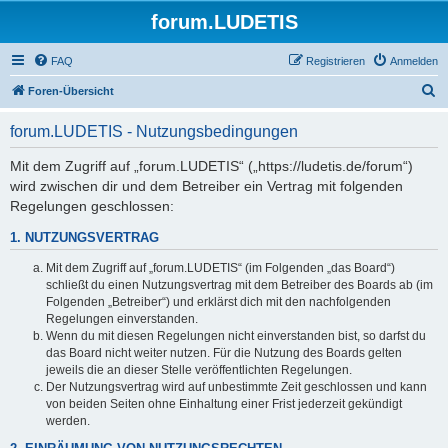
forum.LUDETIS
FAQ
Registrieren
Anmelden
S
Foren-Übersicht
u
forum.LUDETIS - Nutzungsbedingungen
c
h
Mit dem Zugriff auf „forum.LUDETIS“ („https://ludetis.de/forum“)
wird zwischen dir und dem Betreiber ein Vertrag mit folgenden
e
Regelungen geschlossen:
1. NUTZUNGSVERTRAG
Mit dem Zugriff auf „forum.LUDETIS“ (im Folgenden „das Board“)
schließt du einen Nutzungsvertrag mit dem Betreiber des Boards ab (im
Folgenden „Betreiber“) und erklärst dich mit den nachfolgenden
Regelungen einverstanden.
Wenn du mit diesen Regelungen nicht einverstanden bist, so darfst du
das Board nicht weiter nutzen. Für die Nutzung des Boards gelten
jeweils die an dieser Stelle veröffentlichten Regelungen.
Der Nutzungsvertrag wird auf unbestimmte Zeit geschlossen und kann
von beiden Seiten ohne Einhaltung einer Frist jederzeit gekündigt
werden.