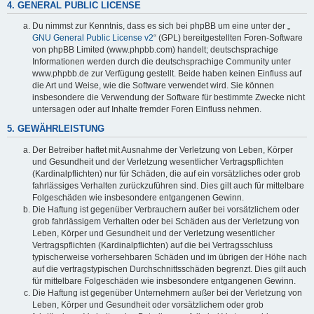
4. GENERAL PUBLIC LICENSE
Du nimmst zur Kenntnis, dass es sich bei phpBB um eine unter der „
GNU General Public License v2
“ (GPL) bereitgestellten Foren-Software
von phpBB Limited (www.phpbb.com) handelt; deutschsprachige
Informationen werden durch die deutschsprachige Community unter
www.phpbb.de zur Verfügung gestellt. Beide haben keinen Einfluss auf
die Art und Weise, wie die Software verwendet wird. Sie können
insbesondere die Verwendung der Software für bestimmte Zwecke nicht
untersagen oder auf Inhalte fremder Foren Einfluss nehmen.
5. GEWÄHRLEISTUNG
Der Betreiber haftet mit Ausnahme der Verletzung von Leben, Körper
und Gesundheit und der Verletzung wesentlicher Vertragspflichten
(Kardinalpflichten) nur für Schäden, die auf ein vorsätzliches oder grob
fahrlässiges Verhalten zurückzuführen sind. Dies gilt auch für mittelbare
Folgeschäden wie insbesondere entgangenen Gewinn.
Die Haftung ist gegenüber Verbrauchern außer bei vorsätzlichem oder
grob fahrlässigem Verhalten oder bei Schäden aus der Verletzung von
Leben, Körper und Gesundheit und der Verletzung wesentlicher
Vertragspflichten (Kardinalpflichten) auf die bei Vertragsschluss
typischerweise vorhersehbaren Schäden und im übrigen der Höhe nach
auf die vertragstypischen Durchschnittsschäden begrenzt. Dies gilt auch
für mittelbare Folgeschäden wie insbesondere entgangenen Gewinn.
Die Haftung ist gegenüber Unternehmern außer bei der Verletzung von
Leben, Körper und Gesundheit oder vorsätzlichem oder grob