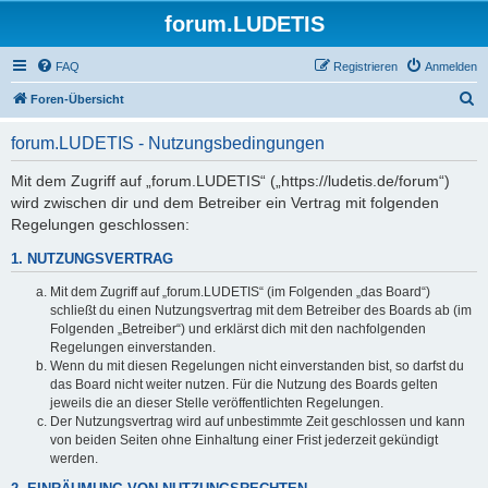
forum.LUDETIS
FAQ
Registrieren
Anmelden
S
Foren-Übersicht
u
forum.LUDETIS - Nutzungsbedingungen
c
h
Mit dem Zugriff auf „forum.LUDETIS“ („https://ludetis.de/forum“)
wird zwischen dir und dem Betreiber ein Vertrag mit folgenden
e
Regelungen geschlossen:
1. NUTZUNGSVERTRAG
Mit dem Zugriff auf „forum.LUDETIS“ (im Folgenden „das Board“)
schließt du einen Nutzungsvertrag mit dem Betreiber des Boards ab (im
Folgenden „Betreiber“) und erklärst dich mit den nachfolgenden
Regelungen einverstanden.
Wenn du mit diesen Regelungen nicht einverstanden bist, so darfst du
das Board nicht weiter nutzen. Für die Nutzung des Boards gelten
jeweils die an dieser Stelle veröffentlichten Regelungen.
Der Nutzungsvertrag wird auf unbestimmte Zeit geschlossen und kann
von beiden Seiten ohne Einhaltung einer Frist jederzeit gekündigt
werden.