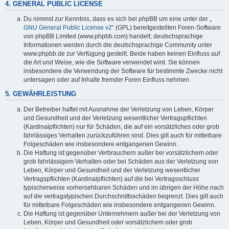
4. GENERAL PUBLIC LICENSE
Du nimmst zur Kenntnis, dass es sich bei phpBB um eine unter der „
GNU General Public License v2
“ (GPL) bereitgestellten Foren-Software
von phpBB Limited (www.phpbb.com) handelt; deutschsprachige
Informationen werden durch die deutschsprachige Community unter
www.phpbb.de zur Verfügung gestellt. Beide haben keinen Einfluss auf
die Art und Weise, wie die Software verwendet wird. Sie können
insbesondere die Verwendung der Software für bestimmte Zwecke nicht
untersagen oder auf Inhalte fremder Foren Einfluss nehmen.
5. GEWÄHRLEISTUNG
Der Betreiber haftet mit Ausnahme der Verletzung von Leben, Körper
und Gesundheit und der Verletzung wesentlicher Vertragspflichten
(Kardinalpflichten) nur für Schäden, die auf ein vorsätzliches oder grob
fahrlässiges Verhalten zurückzuführen sind. Dies gilt auch für mittelbare
Folgeschäden wie insbesondere entgangenen Gewinn.
Die Haftung ist gegenüber Verbrauchern außer bei vorsätzlichem oder
grob fahrlässigem Verhalten oder bei Schäden aus der Verletzung von
Leben, Körper und Gesundheit und der Verletzung wesentlicher
Vertragspflichten (Kardinalpflichten) auf die bei Vertragsschluss
typischerweise vorhersehbaren Schäden und im übrigen der Höhe nach
auf die vertragstypischen Durchschnittsschäden begrenzt. Dies gilt auch
für mittelbare Folgeschäden wie insbesondere entgangenen Gewinn.
Die Haftung ist gegenüber Unternehmern außer bei der Verletzung von
Leben, Körper und Gesundheit oder vorsätzlichem oder grob