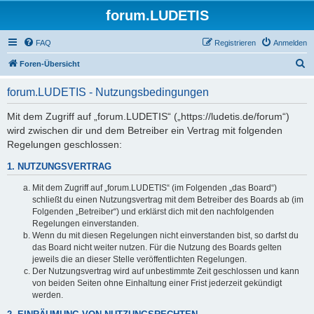
forum.LUDETIS
FAQ
Registrieren
Anmelden
S
Foren-Übersicht
u
forum.LUDETIS - Nutzungsbedingungen
c
h
Mit dem Zugriff auf „forum.LUDETIS“ („https://ludetis.de/forum“)
wird zwischen dir und dem Betreiber ein Vertrag mit folgenden
e
Regelungen geschlossen:
1. NUTZUNGSVERTRAG
Mit dem Zugriff auf „forum.LUDETIS“ (im Folgenden „das Board“)
schließt du einen Nutzungsvertrag mit dem Betreiber des Boards ab (im
Folgenden „Betreiber“) und erklärst dich mit den nachfolgenden
Regelungen einverstanden.
Wenn du mit diesen Regelungen nicht einverstanden bist, so darfst du
das Board nicht weiter nutzen. Für die Nutzung des Boards gelten
jeweils die an dieser Stelle veröffentlichten Regelungen.
Der Nutzungsvertrag wird auf unbestimmte Zeit geschlossen und kann
von beiden Seiten ohne Einhaltung einer Frist jederzeit gekündigt
werden.