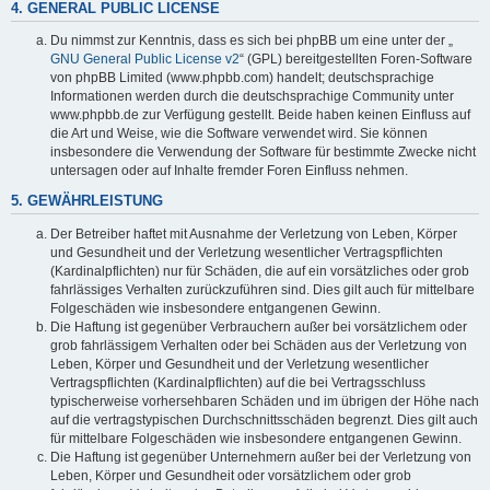
4. GENERAL PUBLIC LICENSE
Du nimmst zur Kenntnis, dass es sich bei phpBB um eine unter der „
GNU General Public License v2
“ (GPL) bereitgestellten Foren-Software
von phpBB Limited (www.phpbb.com) handelt; deutschsprachige
Informationen werden durch die deutschsprachige Community unter
www.phpbb.de zur Verfügung gestellt. Beide haben keinen Einfluss auf
die Art und Weise, wie die Software verwendet wird. Sie können
insbesondere die Verwendung der Software für bestimmte Zwecke nicht
untersagen oder auf Inhalte fremder Foren Einfluss nehmen.
5. GEWÄHRLEISTUNG
Der Betreiber haftet mit Ausnahme der Verletzung von Leben, Körper
und Gesundheit und der Verletzung wesentlicher Vertragspflichten
(Kardinalpflichten) nur für Schäden, die auf ein vorsätzliches oder grob
fahrlässiges Verhalten zurückzuführen sind. Dies gilt auch für mittelbare
Folgeschäden wie insbesondere entgangenen Gewinn.
Die Haftung ist gegenüber Verbrauchern außer bei vorsätzlichem oder
grob fahrlässigem Verhalten oder bei Schäden aus der Verletzung von
Leben, Körper und Gesundheit und der Verletzung wesentlicher
Vertragspflichten (Kardinalpflichten) auf die bei Vertragsschluss
typischerweise vorhersehbaren Schäden und im übrigen der Höhe nach
auf die vertragstypischen Durchschnittsschäden begrenzt. Dies gilt auch
für mittelbare Folgeschäden wie insbesondere entgangenen Gewinn.
Die Haftung ist gegenüber Unternehmern außer bei der Verletzung von
Leben, Körper und Gesundheit oder vorsätzlichem oder grob