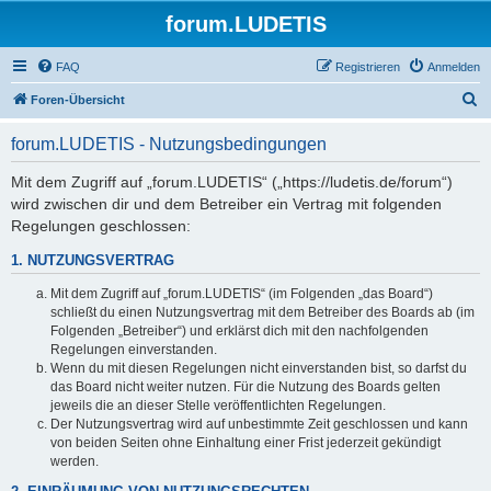
forum.LUDETIS
FAQ
Registrieren
Anmelden
S
Foren-Übersicht
u
forum.LUDETIS - Nutzungsbedingungen
c
h
Mit dem Zugriff auf „forum.LUDETIS“ („https://ludetis.de/forum“)
wird zwischen dir und dem Betreiber ein Vertrag mit folgenden
e
Regelungen geschlossen:
1. NUTZUNGSVERTRAG
Mit dem Zugriff auf „forum.LUDETIS“ (im Folgenden „das Board“)
schließt du einen Nutzungsvertrag mit dem Betreiber des Boards ab (im
Folgenden „Betreiber“) und erklärst dich mit den nachfolgenden
Regelungen einverstanden.
Wenn du mit diesen Regelungen nicht einverstanden bist, so darfst du
das Board nicht weiter nutzen. Für die Nutzung des Boards gelten
jeweils die an dieser Stelle veröffentlichten Regelungen.
Der Nutzungsvertrag wird auf unbestimmte Zeit geschlossen und kann
von beiden Seiten ohne Einhaltung einer Frist jederzeit gekündigt
werden.