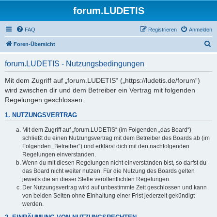
forum.LUDETIS
FAQ
Registrieren
Anmelden
S
Foren-Übersicht
u
forum.LUDETIS - Nutzungsbedingungen
c
h
Mit dem Zugriff auf „forum.LUDETIS“ („https://ludetis.de/forum“)
wird zwischen dir und dem Betreiber ein Vertrag mit folgenden
e
Regelungen geschlossen:
1. NUTZUNGSVERTRAG
Mit dem Zugriff auf „forum.LUDETIS“ (im Folgenden „das Board“)
schließt du einen Nutzungsvertrag mit dem Betreiber des Boards ab (im
Folgenden „Betreiber“) und erklärst dich mit den nachfolgenden
Regelungen einverstanden.
Wenn du mit diesen Regelungen nicht einverstanden bist, so darfst du
das Board nicht weiter nutzen. Für die Nutzung des Boards gelten
jeweils die an dieser Stelle veröffentlichten Regelungen.
Der Nutzungsvertrag wird auf unbestimmte Zeit geschlossen und kann
von beiden Seiten ohne Einhaltung einer Frist jederzeit gekündigt
werden.