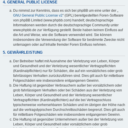
4. GENERAL PUBLIC LICENSE
Du nimmst zur Kenntnis, dass es sich bei phpBB um eine unter der „
GNU General Public License v2
“ (GPL) bereitgestellten Foren-Software
von phpBB Limited (www.phpbb.com) handelt; deutschsprachige
Informationen werden durch die deutschsprachige Community unter
www.phpbb.de zur Verfügung gestellt. Beide haben keinen Einfluss auf
die Art und Weise, wie die Software verwendet wird. Sie können
insbesondere die Verwendung der Software für bestimmte Zwecke nicht
untersagen oder auf Inhalte fremder Foren Einfluss nehmen.
5. GEWÄHRLEISTUNG
Der Betreiber haftet mit Ausnahme der Verletzung von Leben, Körper
und Gesundheit und der Verletzung wesentlicher Vertragspflichten
(Kardinalpflichten) nur für Schäden, die auf ein vorsätzliches oder grob
fahrlässiges Verhalten zurückzuführen sind. Dies gilt auch für mittelbare
Folgeschäden wie insbesondere entgangenen Gewinn.
Die Haftung ist gegenüber Verbrauchern außer bei vorsätzlichem oder
grob fahrlässigem Verhalten oder bei Schäden aus der Verletzung von
Leben, Körper und Gesundheit und der Verletzung wesentlicher
Vertragspflichten (Kardinalpflichten) auf die bei Vertragsschluss
typischerweise vorhersehbaren Schäden und im übrigen der Höhe nach
auf die vertragstypischen Durchschnittsschäden begrenzt. Dies gilt auch
für mittelbare Folgeschäden wie insbesondere entgangenen Gewinn.
Die Haftung ist gegenüber Unternehmern außer bei der Verletzung von
Leben, Körper und Gesundheit oder vorsätzlichem oder grob