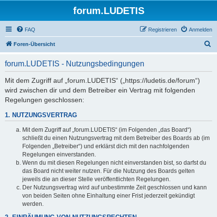
forum.LUDETIS
FAQ
Registrieren
Anmelden
S
Foren-Übersicht
u
forum.LUDETIS - Nutzungsbedingungen
c
h
Mit dem Zugriff auf „forum.LUDETIS“ („https://ludetis.de/forum“)
wird zwischen dir und dem Betreiber ein Vertrag mit folgenden
e
Regelungen geschlossen:
1. NUTZUNGSVERTRAG
Mit dem Zugriff auf „forum.LUDETIS“ (im Folgenden „das Board“)
schließt du einen Nutzungsvertrag mit dem Betreiber des Boards ab (im
Folgenden „Betreiber“) und erklärst dich mit den nachfolgenden
Regelungen einverstanden.
Wenn du mit diesen Regelungen nicht einverstanden bist, so darfst du
das Board nicht weiter nutzen. Für die Nutzung des Boards gelten
jeweils die an dieser Stelle veröffentlichten Regelungen.
Der Nutzungsvertrag wird auf unbestimmte Zeit geschlossen und kann
von beiden Seiten ohne Einhaltung einer Frist jederzeit gekündigt
werden.