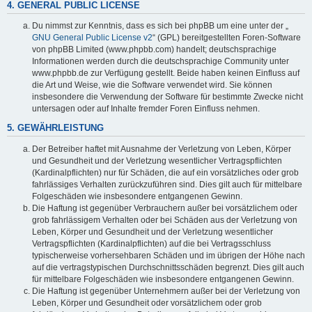
4. GENERAL PUBLIC LICENSE
Du nimmst zur Kenntnis, dass es sich bei phpBB um eine unter der „
GNU General Public License v2
“ (GPL) bereitgestellten Foren-Software
von phpBB Limited (www.phpbb.com) handelt; deutschsprachige
Informationen werden durch die deutschsprachige Community unter
www.phpbb.de zur Verfügung gestellt. Beide haben keinen Einfluss auf
die Art und Weise, wie die Software verwendet wird. Sie können
insbesondere die Verwendung der Software für bestimmte Zwecke nicht
untersagen oder auf Inhalte fremder Foren Einfluss nehmen.
5. GEWÄHRLEISTUNG
Der Betreiber haftet mit Ausnahme der Verletzung von Leben, Körper
und Gesundheit und der Verletzung wesentlicher Vertragspflichten
(Kardinalpflichten) nur für Schäden, die auf ein vorsätzliches oder grob
fahrlässiges Verhalten zurückzuführen sind. Dies gilt auch für mittelbare
Folgeschäden wie insbesondere entgangenen Gewinn.
Die Haftung ist gegenüber Verbrauchern außer bei vorsätzlichem oder
grob fahrlässigem Verhalten oder bei Schäden aus der Verletzung von
Leben, Körper und Gesundheit und der Verletzung wesentlicher
Vertragspflichten (Kardinalpflichten) auf die bei Vertragsschluss
typischerweise vorhersehbaren Schäden und im übrigen der Höhe nach
auf die vertragstypischen Durchschnittsschäden begrenzt. Dies gilt auch
für mittelbare Folgeschäden wie insbesondere entgangenen Gewinn.
Die Haftung ist gegenüber Unternehmern außer bei der Verletzung von
Leben, Körper und Gesundheit oder vorsätzlichem oder grob