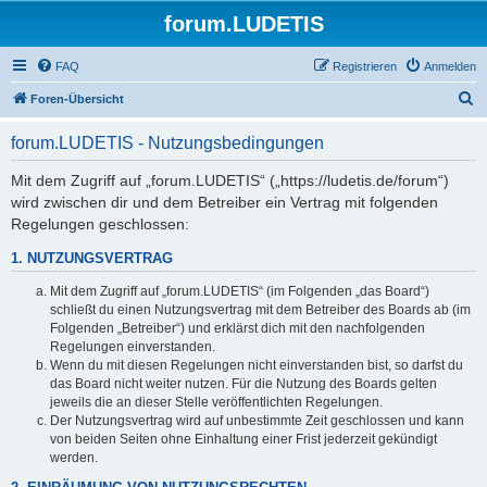
forum.LUDETIS
FAQ
Registrieren
Anmelden
S
Foren-Übersicht
u
forum.LUDETIS - Nutzungsbedingungen
c
h
Mit dem Zugriff auf „forum.LUDETIS“ („https://ludetis.de/forum“)
wird zwischen dir und dem Betreiber ein Vertrag mit folgenden
e
Regelungen geschlossen:
1. NUTZUNGSVERTRAG
Mit dem Zugriff auf „forum.LUDETIS“ (im Folgenden „das Board“)
schließt du einen Nutzungsvertrag mit dem Betreiber des Boards ab (im
Folgenden „Betreiber“) und erklärst dich mit den nachfolgenden
Regelungen einverstanden.
Wenn du mit diesen Regelungen nicht einverstanden bist, so darfst du
das Board nicht weiter nutzen. Für die Nutzung des Boards gelten
jeweils die an dieser Stelle veröffentlichten Regelungen.
Der Nutzungsvertrag wird auf unbestimmte Zeit geschlossen und kann
von beiden Seiten ohne Einhaltung einer Frist jederzeit gekündigt
werden.