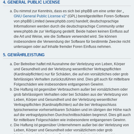
4. GENERAL PUBLIC LICENSE
Du nimmst zur Kenntnis, dass es sich bei phpBB um eine unter der „
GNU General Public License v2
“ (GPL) bereitgestellten Foren-Software
von phpBB Limited (www.phpbb.com) handelt; deutschsprachige
Informationen werden durch die deutschsprachige Community unter
www.phpbb.de zur Verfügung gestellt. Beide haben keinen Einfluss auf
die Art und Weise, wie die Software verwendet wird. Sie können
insbesondere die Verwendung der Software für bestimmte Zwecke nicht
untersagen oder auf Inhalte fremder Foren Einfluss nehmen.
5. GEWÄHRLEISTUNG
Der Betreiber haftet mit Ausnahme der Verletzung von Leben, Körper
und Gesundheit und der Verletzung wesentlicher Vertragspflichten
(Kardinalpflichten) nur für Schäden, die auf ein vorsätzliches oder grob
fahrlässiges Verhalten zurückzuführen sind. Dies gilt auch für mittelbare
Folgeschäden wie insbesondere entgangenen Gewinn.
Die Haftung ist gegenüber Verbrauchern außer bei vorsätzlichem oder
grob fahrlässigem Verhalten oder bei Schäden aus der Verletzung von
Leben, Körper und Gesundheit und der Verletzung wesentlicher
Vertragspflichten (Kardinalpflichten) auf die bei Vertragsschluss
typischerweise vorhersehbaren Schäden und im übrigen der Höhe nach
auf die vertragstypischen Durchschnittsschäden begrenzt. Dies gilt auch
für mittelbare Folgeschäden wie insbesondere entgangenen Gewinn.
Die Haftung ist gegenüber Unternehmern außer bei der Verletzung von
Leben, Körper und Gesundheit oder vorsätzlichem oder grob