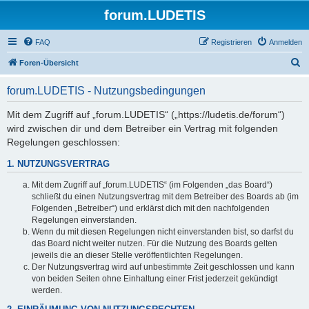
forum.LUDETIS
FAQ
Registrieren
Anmelden
S
Foren-Übersicht
u
forum.LUDETIS - Nutzungsbedingungen
c
h
Mit dem Zugriff auf „forum.LUDETIS“ („https://ludetis.de/forum“)
wird zwischen dir und dem Betreiber ein Vertrag mit folgenden
e
Regelungen geschlossen:
1. NUTZUNGSVERTRAG
Mit dem Zugriff auf „forum.LUDETIS“ (im Folgenden „das Board“)
schließt du einen Nutzungsvertrag mit dem Betreiber des Boards ab (im
Folgenden „Betreiber“) und erklärst dich mit den nachfolgenden
Regelungen einverstanden.
Wenn du mit diesen Regelungen nicht einverstanden bist, so darfst du
das Board nicht weiter nutzen. Für die Nutzung des Boards gelten
jeweils die an dieser Stelle veröffentlichten Regelungen.
Der Nutzungsvertrag wird auf unbestimmte Zeit geschlossen und kann
von beiden Seiten ohne Einhaltung einer Frist jederzeit gekündigt
werden.