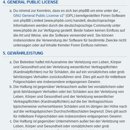
4. GENERAL PUBLIC LICENSE
Du nimmst zur Kenntnis, dass es sich bei phpBB um eine unter der „
GNU General Public License v2
“ (GPL) bereitgestellten Foren-Software
von phpBB Limited (www.phpbb.com) handelt; deutschsprachige
Informationen werden durch die deutschsprachige Community unter
www.phpbb.de zur Verfügung gestellt. Beide haben keinen Einfluss auf
die Art und Weise, wie die Software verwendet wird. Sie können
insbesondere die Verwendung der Software für bestimmte Zwecke nicht
untersagen oder auf Inhalte fremder Foren Einfluss nehmen.
5. GEWÄHRLEISTUNG
Der Betreiber haftet mit Ausnahme der Verletzung von Leben, Körper
und Gesundheit und der Verletzung wesentlicher Vertragspflichten
(Kardinalpflichten) nur für Schäden, die auf ein vorsätzliches oder grob
fahrlässiges Verhalten zurückzuführen sind. Dies gilt auch für mittelbare
Folgeschäden wie insbesondere entgangenen Gewinn.
Die Haftung ist gegenüber Verbrauchern außer bei vorsätzlichem oder
grob fahrlässigem Verhalten oder bei Schäden aus der Verletzung von
Leben, Körper und Gesundheit und der Verletzung wesentlicher
Vertragspflichten (Kardinalpflichten) auf die bei Vertragsschluss
typischerweise vorhersehbaren Schäden und im übrigen der Höhe nach
auf die vertragstypischen Durchschnittsschäden begrenzt. Dies gilt auch
für mittelbare Folgeschäden wie insbesondere entgangenen Gewinn.
Die Haftung ist gegenüber Unternehmern außer bei der Verletzung von
Leben, Körper und Gesundheit oder vorsätzlichem oder grob