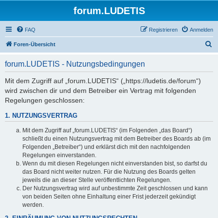
forum.LUDETIS
FAQ
Registrieren
Anmelden
S
Foren-Übersicht
u
forum.LUDETIS - Nutzungsbedingungen
c
h
Mit dem Zugriff auf „forum.LUDETIS“ („https://ludetis.de/forum“)
wird zwischen dir und dem Betreiber ein Vertrag mit folgenden
e
Regelungen geschlossen:
1. NUTZUNGSVERTRAG
Mit dem Zugriff auf „forum.LUDETIS“ (im Folgenden „das Board“)
schließt du einen Nutzungsvertrag mit dem Betreiber des Boards ab (im
Folgenden „Betreiber“) und erklärst dich mit den nachfolgenden
Regelungen einverstanden.
Wenn du mit diesen Regelungen nicht einverstanden bist, so darfst du
das Board nicht weiter nutzen. Für die Nutzung des Boards gelten
jeweils die an dieser Stelle veröffentlichten Regelungen.
Der Nutzungsvertrag wird auf unbestimmte Zeit geschlossen und kann
von beiden Seiten ohne Einhaltung einer Frist jederzeit gekündigt
werden.