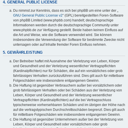
4. GENERAL PUBLIC LICENSE
Du nimmst zur Kenntnis, dass es sich bei phpBB um eine unter der „
GNU General Public License v2
“ (GPL) bereitgestellten Foren-Software
von phpBB Limited (www.phpbb.com) handelt; deutschsprachige
Informationen werden durch die deutschsprachige Community unter
www.phpbb.de zur Verfügung gestellt. Beide haben keinen Einfluss auf
die Art und Weise, wie die Software verwendet wird. Sie können
insbesondere die Verwendung der Software für bestimmte Zwecke nicht
untersagen oder auf Inhalte fremder Foren Einfluss nehmen.
5. GEWÄHRLEISTUNG
Der Betreiber haftet mit Ausnahme der Verletzung von Leben, Körper
und Gesundheit und der Verletzung wesentlicher Vertragspflichten
(Kardinalpflichten) nur für Schäden, die auf ein vorsätzliches oder grob
fahrlässiges Verhalten zurückzuführen sind. Dies gilt auch für mittelbare
Folgeschäden wie insbesondere entgangenen Gewinn.
Die Haftung ist gegenüber Verbrauchern außer bei vorsätzlichem oder
grob fahrlässigem Verhalten oder bei Schäden aus der Verletzung von
Leben, Körper und Gesundheit und der Verletzung wesentlicher
Vertragspflichten (Kardinalpflichten) auf die bei Vertragsschluss
typischerweise vorhersehbaren Schäden und im übrigen der Höhe nach
auf die vertragstypischen Durchschnittsschäden begrenzt. Dies gilt auch
für mittelbare Folgeschäden wie insbesondere entgangenen Gewinn.
Die Haftung ist gegenüber Unternehmern außer bei der Verletzung von
Leben, Körper und Gesundheit oder vorsätzlichem oder grob