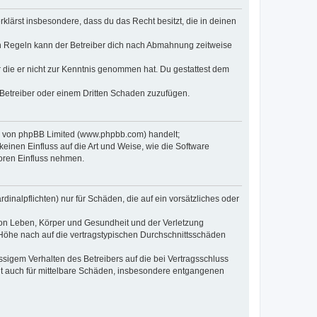
erklärst insbesondere, dass du das Recht besitzt, die in deinen
n Regeln kann der Betreiber dich nach Abmahnung zeitweise
er die er nicht zur Kenntnis genommen hat. Du gestattest dem
 Betreiber oder einem Dritten Schaden zuzufügen.
re von phpBB Limited (www.phpbb.com) handelt;
inen Einfluss auf die Art und Weise, wie die Software
oren Einfluss nehmen.
inalpflichten) nur für Schäden, die auf ein vorsätzliches oder
von Leben, Körper und Gesundheit und der Verletzung
r Höhe nach auf die vertragstypischen Durchschnittsschäden
sigem Verhalten des Betreibers auf die bei Vertragsschluss
lt auch für mittelbare Schäden, insbesondere entgangenen