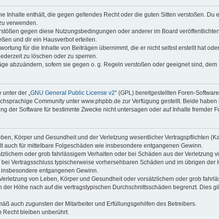
ine Inhalte enthält, die gegen geltendes Recht oder die guten Sitten verstoßen. Du 
 zu verwenden.
erstößen gegen diese Nutzungsbedingungen oder anderer im Board veröffentlichte
ßen und dir ein Hausverbot erteilen.
ortung für die Inhalte von Beiträgen übernimmt, die er nicht selbst erstellt hat od
jederzeit zu löschen oder zu sperren.
räge abzuändern, sofern sie gegen o. g. Regeln verstoßen oder geeignet sind, dem
 unter der „
GNU General Public License v2
“ (GPL) bereitgestellten Foren-Softwa
chsprachige Community unter www.phpbb.de zur Verfügung gestellt. Beide haben ke
g der Software für bestimmte Zwecke nicht untersagen oder auf Inhalte fremder F
ben, Körper und Gesundheit und der Verletzung wesentlicher Vertragspflichten (Kard
gilt auch für mittelbare Folgeschäden wie insbesondere entgangenen Gewinn.
ätzlichem oder grob fahrlässigem Verhalten oder bei Schäden aus der Verletzung 
 die bei Vertragsschluss typischerweise vorhersehbaren Schäden und im übrigen de
wie insbesondere entgangenen Gewinn.
erletzung von Leben, Körper und Gesundheit oder vorsätzlichem oder grob fahrläs
der Höhe nach auf die vertragstypischen Durchschnittsschäden begrenzt. Dies gi
mäß auch zugunsten der Mitarbeiter und Erfüllungsgehilfen des Betreibers.
 Recht bleiben unberührt.