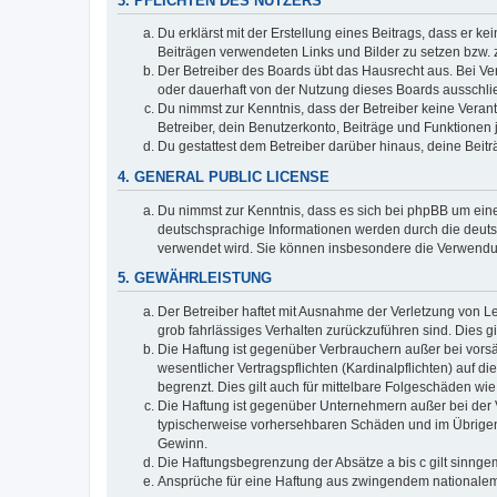
3. PFLICHTEN DES NUTZERS
Du erklärst mit der Erstellung eines Beitrags, dass er ke
Beiträgen verwendeten Links und Bilder zu setzen bzw.
Der Betreiber des Boards übt das Hausrecht aus. Bei V
oder dauerhaft von der Nutzung dieses Boards ausschlie
Du nimmst zur Kenntnis, dass der Betreiber keine Verantw
Betreiber, dein Benutzerkonto, Beiträge und Funktionen 
Du gestattest dem Betreiber darüber hinaus, deine Beit
4. GENERAL PUBLIC LICENSE
Du nimmst zur Kenntnis, dass es sich bei phpBB um eine
deutschsprachige Informationen werden durch die deuts
verwendet wird. Sie können insbesondere die Verwendun
5. GEWÄHRLEISTUNG
Der Betreiber haftet mit Ausnahme der Verletzung von Le
grob fahrlässiges Verhalten zurückzuführen sind. Dies 
Die Haftung ist gegenüber Verbrauchern außer bei vors
wesentlicher Vertragspflichten (Kardinalpflichten) auf
begrenzt. Dies gilt auch für mittelbare Folgeschäden 
Die Haftung ist gegenüber Unternehmern außer bei der V
typischerweise vorhersehbaren Schäden und im Übrigen 
Gewinn.
Die Haftungsbegrenzung der Absätze a bis c gilt sinnge
Ansprüche für eine Haftung aus zwingendem nationalem