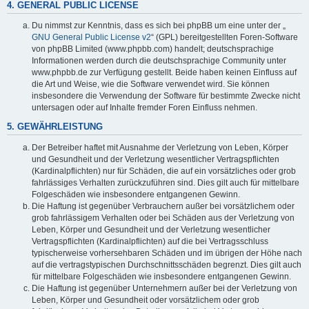
4. GENERAL PUBLIC LICENSE
Du nimmst zur Kenntnis, dass es sich bei phpBB um eine unter der „
GNU General Public License v2
“ (GPL) bereitgestellten Foren-Software
von phpBB Limited (www.phpbb.com) handelt; deutschsprachige
Informationen werden durch die deutschsprachige Community unter
www.phpbb.de zur Verfügung gestellt. Beide haben keinen Einfluss auf
die Art und Weise, wie die Software verwendet wird. Sie können
insbesondere die Verwendung der Software für bestimmte Zwecke nicht
untersagen oder auf Inhalte fremder Foren Einfluss nehmen.
5. GEWÄHRLEISTUNG
Der Betreiber haftet mit Ausnahme der Verletzung von Leben, Körper
und Gesundheit und der Verletzung wesentlicher Vertragspflichten
(Kardinalpflichten) nur für Schäden, die auf ein vorsätzliches oder grob
fahrlässiges Verhalten zurückzuführen sind. Dies gilt auch für mittelbare
Folgeschäden wie insbesondere entgangenen Gewinn.
Die Haftung ist gegenüber Verbrauchern außer bei vorsätzlichem oder
grob fahrlässigem Verhalten oder bei Schäden aus der Verletzung von
Leben, Körper und Gesundheit und der Verletzung wesentlicher
Vertragspflichten (Kardinalpflichten) auf die bei Vertragsschluss
typischerweise vorhersehbaren Schäden und im übrigen der Höhe nach
auf die vertragstypischen Durchschnittsschäden begrenzt. Dies gilt auch
für mittelbare Folgeschäden wie insbesondere entgangenen Gewinn.
Die Haftung ist gegenüber Unternehmern außer bei der Verletzung von
Leben, Körper und Gesundheit oder vorsätzlichem oder grob