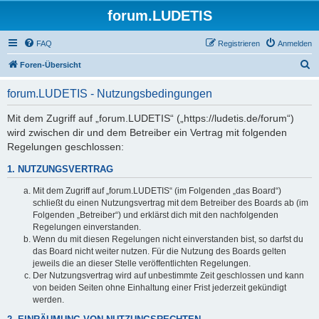
forum.LUDETIS
FAQ
Registrieren
Anmelden
S
Foren-Übersicht
u
forum.LUDETIS - Nutzungsbedingungen
c
h
Mit dem Zugriff auf „forum.LUDETIS“ („https://ludetis.de/forum“)
wird zwischen dir und dem Betreiber ein Vertrag mit folgenden
e
Regelungen geschlossen:
1. NUTZUNGSVERTRAG
Mit dem Zugriff auf „forum.LUDETIS“ (im Folgenden „das Board“)
schließt du einen Nutzungsvertrag mit dem Betreiber des Boards ab (im
Folgenden „Betreiber“) und erklärst dich mit den nachfolgenden
Regelungen einverstanden.
Wenn du mit diesen Regelungen nicht einverstanden bist, so darfst du
das Board nicht weiter nutzen. Für die Nutzung des Boards gelten
jeweils die an dieser Stelle veröffentlichten Regelungen.
Der Nutzungsvertrag wird auf unbestimmte Zeit geschlossen und kann
von beiden Seiten ohne Einhaltung einer Frist jederzeit gekündigt
werden.