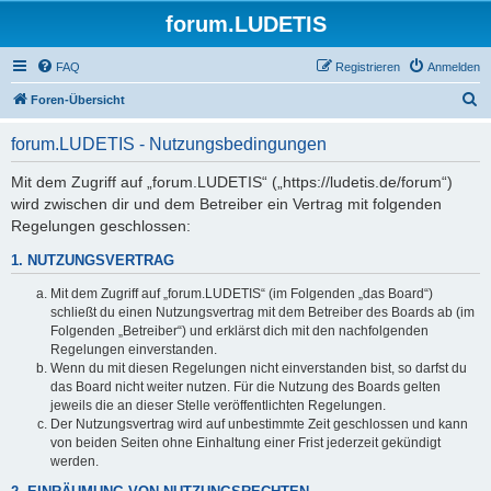
forum.LUDETIS
FAQ
Registrieren
Anmelden
S
Foren-Übersicht
u
forum.LUDETIS - Nutzungsbedingungen
c
h
Mit dem Zugriff auf „forum.LUDETIS“ („https://ludetis.de/forum“)
wird zwischen dir und dem Betreiber ein Vertrag mit folgenden
e
Regelungen geschlossen:
1. NUTZUNGSVERTRAG
Mit dem Zugriff auf „forum.LUDETIS“ (im Folgenden „das Board“)
schließt du einen Nutzungsvertrag mit dem Betreiber des Boards ab (im
Folgenden „Betreiber“) und erklärst dich mit den nachfolgenden
Regelungen einverstanden.
Wenn du mit diesen Regelungen nicht einverstanden bist, so darfst du
das Board nicht weiter nutzen. Für die Nutzung des Boards gelten
jeweils die an dieser Stelle veröffentlichten Regelungen.
Der Nutzungsvertrag wird auf unbestimmte Zeit geschlossen und kann
von beiden Seiten ohne Einhaltung einer Frist jederzeit gekündigt
werden.