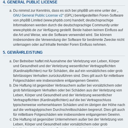
4. GENERAL PUBLIC LICENSE
Du nimmst zur Kenntnis, dass es sich bei phpBB um eine unter der „
GNU General Public License v2
“ (GPL) bereitgestellten Foren-Software
von phpBB Limited (www.phpbb.com) handelt; deutschsprachige
Informationen werden durch die deutschsprachige Community unter
www.phpbb.de zur Verfügung gestellt. Beide haben keinen Einfluss auf
die Art und Weise, wie die Software verwendet wird. Sie können
insbesondere die Verwendung der Software für bestimmte Zwecke nicht
untersagen oder auf Inhalte fremder Foren Einfluss nehmen.
5. GEWÄHRLEISTUNG
Der Betreiber haftet mit Ausnahme der Verletzung von Leben, Körper
und Gesundheit und der Verletzung wesentlicher Vertragspflichten
(Kardinalpflichten) nur für Schäden, die auf ein vorsätzliches oder grob
fahrlässiges Verhalten zurückzuführen sind. Dies gilt auch für mittelbare
Folgeschäden wie insbesondere entgangenen Gewinn.
Die Haftung ist gegenüber Verbrauchern außer bei vorsätzlichem oder
grob fahrlässigem Verhalten oder bei Schäden aus der Verletzung von
Leben, Körper und Gesundheit und der Verletzung wesentlicher
Vertragspflichten (Kardinalpflichten) auf die bei Vertragsschluss
typischerweise vorhersehbaren Schäden und im übrigen der Höhe nach
auf die vertragstypischen Durchschnittsschäden begrenzt. Dies gilt auch
für mittelbare Folgeschäden wie insbesondere entgangenen Gewinn.
Die Haftung ist gegenüber Unternehmern außer bei der Verletzung von
Leben, Körper und Gesundheit oder vorsätzlichem oder grob