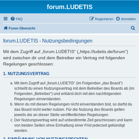
forum.LUDETIS
FAQ
Registrieren
Anmelden
S
Foren-Übersicht
u
forum.LUDETIS - Nutzungsbedingungen
c
h
Mit dem Zugriff auf „forum.LUDETIS“ („https://ludetis.de/forum“)
wird zwischen dir und dem Betreiber ein Vertrag mit folgenden
e
Regelungen geschlossen:
1. NUTZUNGSVERTRAG
Mit dem Zugriff auf „forum.LUDETIS“ (im Folgenden „das Board“)
schließt du einen Nutzungsvertrag mit dem Betreiber des Boards ab (im
Folgenden „Betreiber“) und erklärst dich mit den nachfolgenden
Regelungen einverstanden.
Wenn du mit diesen Regelungen nicht einverstanden bist, so darfst du
das Board nicht weiter nutzen. Für die Nutzung des Boards gelten
jeweils die an dieser Stelle veröffentlichten Regelungen.
Der Nutzungsvertrag wird auf unbestimmte Zeit geschlossen und kann
von beiden Seiten ohne Einhaltung einer Frist jederzeit gekündigt
werden.