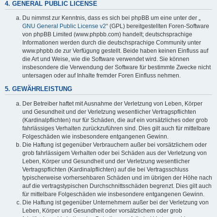
4. GENERAL PUBLIC LICENSE
Du nimmst zur Kenntnis, dass es sich bei phpBB um eine unter der „
GNU General Public License v2
“ (GPL) bereitgestellten Foren-Software
von phpBB Limited (www.phpbb.com) handelt; deutschsprachige
Informationen werden durch die deutschsprachige Community unter
www.phpbb.de zur Verfügung gestellt. Beide haben keinen Einfluss auf
die Art und Weise, wie die Software verwendet wird. Sie können
insbesondere die Verwendung der Software für bestimmte Zwecke nicht
untersagen oder auf Inhalte fremder Foren Einfluss nehmen.
5. GEWÄHRLEISTUNG
Der Betreiber haftet mit Ausnahme der Verletzung von Leben, Körper
und Gesundheit und der Verletzung wesentlicher Vertragspflichten
(Kardinalpflichten) nur für Schäden, die auf ein vorsätzliches oder grob
fahrlässiges Verhalten zurückzuführen sind. Dies gilt auch für mittelbare
Folgeschäden wie insbesondere entgangenen Gewinn.
Die Haftung ist gegenüber Verbrauchern außer bei vorsätzlichem oder
grob fahrlässigem Verhalten oder bei Schäden aus der Verletzung von
Leben, Körper und Gesundheit und der Verletzung wesentlicher
Vertragspflichten (Kardinalpflichten) auf die bei Vertragsschluss
typischerweise vorhersehbaren Schäden und im übrigen der Höhe nach
auf die vertragstypischen Durchschnittsschäden begrenzt. Dies gilt auch
für mittelbare Folgeschäden wie insbesondere entgangenen Gewinn.
Die Haftung ist gegenüber Unternehmern außer bei der Verletzung von
Leben, Körper und Gesundheit oder vorsätzlichem oder grob