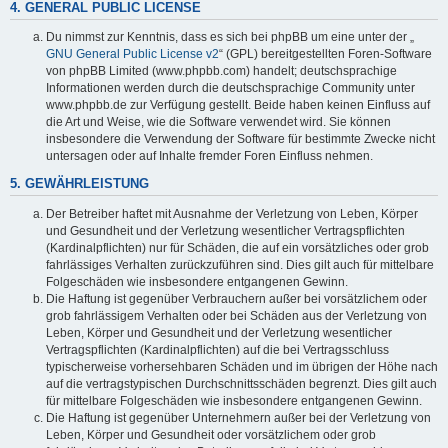
4. GENERAL PUBLIC LICENSE
Du nimmst zur Kenntnis, dass es sich bei phpBB um eine unter der „
GNU General Public License v2
“ (GPL) bereitgestellten Foren-Software
von phpBB Limited (www.phpbb.com) handelt; deutschsprachige
Informationen werden durch die deutschsprachige Community unter
www.phpbb.de zur Verfügung gestellt. Beide haben keinen Einfluss auf
die Art und Weise, wie die Software verwendet wird. Sie können
insbesondere die Verwendung der Software für bestimmte Zwecke nicht
untersagen oder auf Inhalte fremder Foren Einfluss nehmen.
5. GEWÄHRLEISTUNG
Der Betreiber haftet mit Ausnahme der Verletzung von Leben, Körper
und Gesundheit und der Verletzung wesentlicher Vertragspflichten
(Kardinalpflichten) nur für Schäden, die auf ein vorsätzliches oder grob
fahrlässiges Verhalten zurückzuführen sind. Dies gilt auch für mittelbare
Folgeschäden wie insbesondere entgangenen Gewinn.
Die Haftung ist gegenüber Verbrauchern außer bei vorsätzlichem oder
grob fahrlässigem Verhalten oder bei Schäden aus der Verletzung von
Leben, Körper und Gesundheit und der Verletzung wesentlicher
Vertragspflichten (Kardinalpflichten) auf die bei Vertragsschluss
typischerweise vorhersehbaren Schäden und im übrigen der Höhe nach
auf die vertragstypischen Durchschnittsschäden begrenzt. Dies gilt auch
für mittelbare Folgeschäden wie insbesondere entgangenen Gewinn.
Die Haftung ist gegenüber Unternehmern außer bei der Verletzung von
Leben, Körper und Gesundheit oder vorsätzlichem oder grob