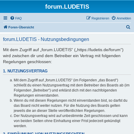
forum.LUDETIS
FAQ
Registrieren
Anmelden
S
Foren-Übersicht
u
forum.LUDETIS - Nutzungsbedingungen
c
h
Mit dem Zugriff auf „forum.LUDETIS“ („https://ludetis.de/forum“)
wird zwischen dir und dem Betreiber ein Vertrag mit folgenden
e
Regelungen geschlossen:
1. NUTZUNGSVERTRAG
Mit dem Zugriff auf „forum.LUDETIS“ (im Folgenden „das Board“)
schließt du einen Nutzungsvertrag mit dem Betreiber des Boards ab (im
Folgenden „Betreiber“) und erklärst dich mit den nachfolgenden
Regelungen einverstanden.
Wenn du mit diesen Regelungen nicht einverstanden bist, so darfst du
das Board nicht weiter nutzen. Für die Nutzung des Boards gelten
jeweils die an dieser Stelle veröffentlichten Regelungen.
Der Nutzungsvertrag wird auf unbestimmte Zeit geschlossen und kann
von beiden Seiten ohne Einhaltung einer Frist jederzeit gekündigt
werden.