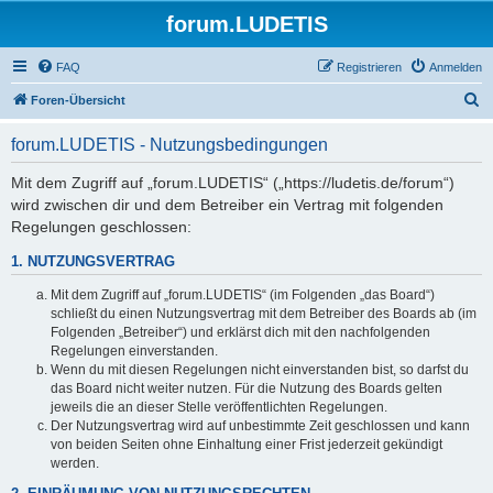
forum.LUDETIS
FAQ
Registrieren
Anmelden
S
Foren-Übersicht
u
forum.LUDETIS - Nutzungsbedingungen
c
h
Mit dem Zugriff auf „forum.LUDETIS“ („https://ludetis.de/forum“)
wird zwischen dir und dem Betreiber ein Vertrag mit folgenden
e
Regelungen geschlossen:
1. NUTZUNGSVERTRAG
Mit dem Zugriff auf „forum.LUDETIS“ (im Folgenden „das Board“)
schließt du einen Nutzungsvertrag mit dem Betreiber des Boards ab (im
Folgenden „Betreiber“) und erklärst dich mit den nachfolgenden
Regelungen einverstanden.
Wenn du mit diesen Regelungen nicht einverstanden bist, so darfst du
das Board nicht weiter nutzen. Für die Nutzung des Boards gelten
jeweils die an dieser Stelle veröffentlichten Regelungen.
Der Nutzungsvertrag wird auf unbestimmte Zeit geschlossen und kann
von beiden Seiten ohne Einhaltung einer Frist jederzeit gekündigt
werden.