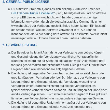
4. GENERAL PUBLIC LICENSE
Du nimmst zur Kenntnis, dass es sich bei phpBB um eine unter der „
GNU General Public License v2
“ (GPL) bereitgestellten Foren-Software
von phpBB Limited (www.phpbb.com) handelt; deutschsprachige
Informationen werden durch die deutschsprachige Community unter
www.phpbb.de zur Verfügung gestellt. Beide haben keinen Einfluss auf
die Art und Weise, wie die Software verwendet wird. Sie können
insbesondere die Verwendung der Software für bestimmte Zwecke nicht
untersagen oder auf Inhalte fremder Foren Einfluss nehmen.
5. GEWÄHRLEISTUNG
Der Betreiber haftet mit Ausnahme der Verletzung von Leben, Körper
und Gesundheit und der Verletzung wesentlicher Vertragspflichten
(Kardinalpflichten) nur für Schäden, die auf ein vorsätzliches oder grob
fahrlässiges Verhalten zurückzuführen sind. Dies gilt auch für mittelbare
Folgeschäden wie insbesondere entgangenen Gewinn.
Die Haftung ist gegenüber Verbrauchern außer bei vorsätzlichem oder
grob fahrlässigem Verhalten oder bei Schäden aus der Verletzung von
Leben, Körper und Gesundheit und der Verletzung wesentlicher
Vertragspflichten (Kardinalpflichten) auf die bei Vertragsschluss
typischerweise vorhersehbaren Schäden und im übrigen der Höhe nach
auf die vertragstypischen Durchschnittsschäden begrenzt. Dies gilt auch
für mittelbare Folgeschäden wie insbesondere entgangenen Gewinn.
Die Haftung ist gegenüber Unternehmern außer bei der Verletzung von
Leben, Körper und Gesundheit oder vorsätzlichem oder grob