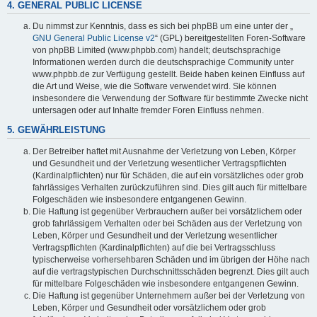
4. GENERAL PUBLIC LICENSE
Du nimmst zur Kenntnis, dass es sich bei phpBB um eine unter der „
GNU General Public License v2
“ (GPL) bereitgestellten Foren-Software
von phpBB Limited (www.phpbb.com) handelt; deutschsprachige
Informationen werden durch die deutschsprachige Community unter
www.phpbb.de zur Verfügung gestellt. Beide haben keinen Einfluss auf
die Art und Weise, wie die Software verwendet wird. Sie können
insbesondere die Verwendung der Software für bestimmte Zwecke nicht
untersagen oder auf Inhalte fremder Foren Einfluss nehmen.
5. GEWÄHRLEISTUNG
Der Betreiber haftet mit Ausnahme der Verletzung von Leben, Körper
und Gesundheit und der Verletzung wesentlicher Vertragspflichten
(Kardinalpflichten) nur für Schäden, die auf ein vorsätzliches oder grob
fahrlässiges Verhalten zurückzuführen sind. Dies gilt auch für mittelbare
Folgeschäden wie insbesondere entgangenen Gewinn.
Die Haftung ist gegenüber Verbrauchern außer bei vorsätzlichem oder
grob fahrlässigem Verhalten oder bei Schäden aus der Verletzung von
Leben, Körper und Gesundheit und der Verletzung wesentlicher
Vertragspflichten (Kardinalpflichten) auf die bei Vertragsschluss
typischerweise vorhersehbaren Schäden und im übrigen der Höhe nach
auf die vertragstypischen Durchschnittsschäden begrenzt. Dies gilt auch
für mittelbare Folgeschäden wie insbesondere entgangenen Gewinn.
Die Haftung ist gegenüber Unternehmern außer bei der Verletzung von
Leben, Körper und Gesundheit oder vorsätzlichem oder grob