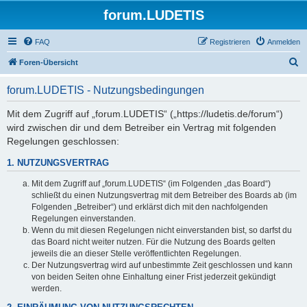
forum.LUDETIS
FAQ
Registrieren
Anmelden
S
Foren-Übersicht
u
forum.LUDETIS - Nutzungsbedingungen
c
h
Mit dem Zugriff auf „forum.LUDETIS“ („https://ludetis.de/forum“)
wird zwischen dir und dem Betreiber ein Vertrag mit folgenden
e
Regelungen geschlossen:
1. NUTZUNGSVERTRAG
Mit dem Zugriff auf „forum.LUDETIS“ (im Folgenden „das Board“)
schließt du einen Nutzungsvertrag mit dem Betreiber des Boards ab (im
Folgenden „Betreiber“) und erklärst dich mit den nachfolgenden
Regelungen einverstanden.
Wenn du mit diesen Regelungen nicht einverstanden bist, so darfst du
das Board nicht weiter nutzen. Für die Nutzung des Boards gelten
jeweils die an dieser Stelle veröffentlichten Regelungen.
Der Nutzungsvertrag wird auf unbestimmte Zeit geschlossen und kann
von beiden Seiten ohne Einhaltung einer Frist jederzeit gekündigt
werden.