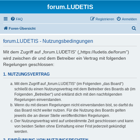
forum.LUDETIS
FAQ
Registrieren
Anmelden
S
Foren-Übersicht
u
forum.LUDETIS - Nutzungsbedingungen
c
h
Mit dem Zugriff auf „forum.LUDETIS“ („https://ludetis.de/forum“)
wird zwischen dir und dem Betreiber ein Vertrag mit folgenden
e
Regelungen geschlossen:
1. NUTZUNGSVERTRAG
Mit dem Zugriff auf „forum.LUDETIS“ (im Folgenden „das Board“)
schließt du einen Nutzungsvertrag mit dem Betreiber des Boards ab (im
Folgenden „Betreiber“) und erklärst dich mit den nachfolgenden
Regelungen einverstanden.
Wenn du mit diesen Regelungen nicht einverstanden bist, so darfst du
das Board nicht weiter nutzen. Für die Nutzung des Boards gelten
jeweils die an dieser Stelle veröffentlichten Regelungen.
Der Nutzungsvertrag wird auf unbestimmte Zeit geschlossen und kann
von beiden Seiten ohne Einhaltung einer Frist jederzeit gekündigt
werden.