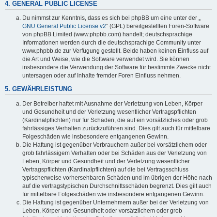
4. GENERAL PUBLIC LICENSE
Du nimmst zur Kenntnis, dass es sich bei phpBB um eine unter der „
GNU General Public License v2
“ (GPL) bereitgestellten Foren-Software
von phpBB Limited (www.phpbb.com) handelt; deutschsprachige
Informationen werden durch die deutschsprachige Community unter
www.phpbb.de zur Verfügung gestellt. Beide haben keinen Einfluss auf
die Art und Weise, wie die Software verwendet wird. Sie können
insbesondere die Verwendung der Software für bestimmte Zwecke nicht
untersagen oder auf Inhalte fremder Foren Einfluss nehmen.
5. GEWÄHRLEISTUNG
Der Betreiber haftet mit Ausnahme der Verletzung von Leben, Körper
und Gesundheit und der Verletzung wesentlicher Vertragspflichten
(Kardinalpflichten) nur für Schäden, die auf ein vorsätzliches oder grob
fahrlässiges Verhalten zurückzuführen sind. Dies gilt auch für mittelbare
Folgeschäden wie insbesondere entgangenen Gewinn.
Die Haftung ist gegenüber Verbrauchern außer bei vorsätzlichem oder
grob fahrlässigem Verhalten oder bei Schäden aus der Verletzung von
Leben, Körper und Gesundheit und der Verletzung wesentlicher
Vertragspflichten (Kardinalpflichten) auf die bei Vertragsschluss
typischerweise vorhersehbaren Schäden und im übrigen der Höhe nach
auf die vertragstypischen Durchschnittsschäden begrenzt. Dies gilt auch
für mittelbare Folgeschäden wie insbesondere entgangenen Gewinn.
Die Haftung ist gegenüber Unternehmern außer bei der Verletzung von
Leben, Körper und Gesundheit oder vorsätzlichem oder grob