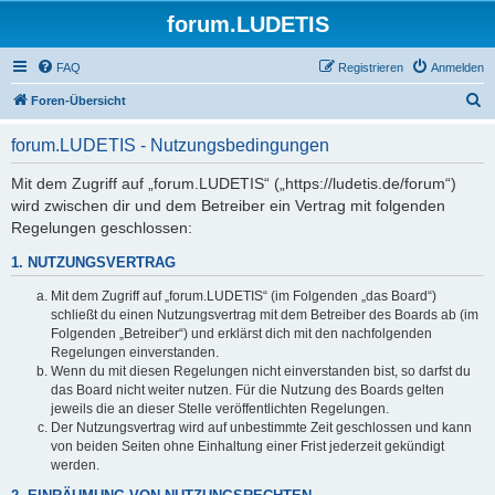
forum.LUDETIS
FAQ
Registrieren
Anmelden
S
Foren-Übersicht
u
forum.LUDETIS - Nutzungsbedingungen
c
h
Mit dem Zugriff auf „forum.LUDETIS“ („https://ludetis.de/forum“)
wird zwischen dir und dem Betreiber ein Vertrag mit folgenden
e
Regelungen geschlossen:
1. NUTZUNGSVERTRAG
Mit dem Zugriff auf „forum.LUDETIS“ (im Folgenden „das Board“)
schließt du einen Nutzungsvertrag mit dem Betreiber des Boards ab (im
Folgenden „Betreiber“) und erklärst dich mit den nachfolgenden
Regelungen einverstanden.
Wenn du mit diesen Regelungen nicht einverstanden bist, so darfst du
das Board nicht weiter nutzen. Für die Nutzung des Boards gelten
jeweils die an dieser Stelle veröffentlichten Regelungen.
Der Nutzungsvertrag wird auf unbestimmte Zeit geschlossen und kann
von beiden Seiten ohne Einhaltung einer Frist jederzeit gekündigt
werden.