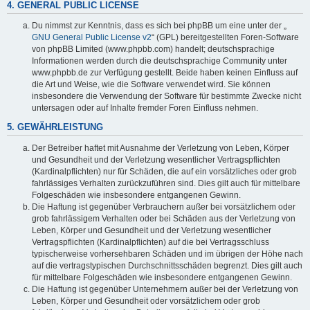
4. GENERAL PUBLIC LICENSE
Du nimmst zur Kenntnis, dass es sich bei phpBB um eine unter der „
GNU General Public License v2
“ (GPL) bereitgestellten Foren-Software
von phpBB Limited (www.phpbb.com) handelt; deutschsprachige
Informationen werden durch die deutschsprachige Community unter
www.phpbb.de zur Verfügung gestellt. Beide haben keinen Einfluss auf
die Art und Weise, wie die Software verwendet wird. Sie können
insbesondere die Verwendung der Software für bestimmte Zwecke nicht
untersagen oder auf Inhalte fremder Foren Einfluss nehmen.
5. GEWÄHRLEISTUNG
Der Betreiber haftet mit Ausnahme der Verletzung von Leben, Körper
und Gesundheit und der Verletzung wesentlicher Vertragspflichten
(Kardinalpflichten) nur für Schäden, die auf ein vorsätzliches oder grob
fahrlässiges Verhalten zurückzuführen sind. Dies gilt auch für mittelbare
Folgeschäden wie insbesondere entgangenen Gewinn.
Die Haftung ist gegenüber Verbrauchern außer bei vorsätzlichem oder
grob fahrlässigem Verhalten oder bei Schäden aus der Verletzung von
Leben, Körper und Gesundheit und der Verletzung wesentlicher
Vertragspflichten (Kardinalpflichten) auf die bei Vertragsschluss
typischerweise vorhersehbaren Schäden und im übrigen der Höhe nach
auf die vertragstypischen Durchschnittsschäden begrenzt. Dies gilt auch
für mittelbare Folgeschäden wie insbesondere entgangenen Gewinn.
Die Haftung ist gegenüber Unternehmern außer bei der Verletzung von
Leben, Körper und Gesundheit oder vorsätzlichem oder grob