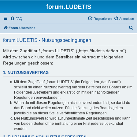
forum.LUDETIS
FAQ
Registrieren
Anmelden
S
Foren-Übersicht
u
forum.LUDETIS - Nutzungsbedingungen
c
h
Mit dem Zugriff auf „forum.LUDETIS“ („https://ludetis.de/forum“)
wird zwischen dir und dem Betreiber ein Vertrag mit folgenden
e
Regelungen geschlossen:
1. NUTZUNGSVERTRAG
Mit dem Zugriff auf „forum.LUDETIS“ (im Folgenden „das Board“)
schließt du einen Nutzungsvertrag mit dem Betreiber des Boards ab (im
Folgenden „Betreiber“) und erklärst dich mit den nachfolgenden
Regelungen einverstanden.
Wenn du mit diesen Regelungen nicht einverstanden bist, so darfst du
das Board nicht weiter nutzen. Für die Nutzung des Boards gelten
jeweils die an dieser Stelle veröffentlichten Regelungen.
Der Nutzungsvertrag wird auf unbestimmte Zeit geschlossen und kann
von beiden Seiten ohne Einhaltung einer Frist jederzeit gekündigt
werden.