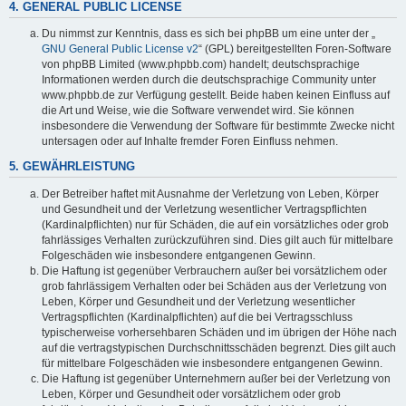
4. GENERAL PUBLIC LICENSE
Du nimmst zur Kenntnis, dass es sich bei phpBB um eine unter der „
GNU General Public License v2
“ (GPL) bereitgestellten Foren-Software
von phpBB Limited (www.phpbb.com) handelt; deutschsprachige
Informationen werden durch die deutschsprachige Community unter
www.phpbb.de zur Verfügung gestellt. Beide haben keinen Einfluss auf
die Art und Weise, wie die Software verwendet wird. Sie können
insbesondere die Verwendung der Software für bestimmte Zwecke nicht
untersagen oder auf Inhalte fremder Foren Einfluss nehmen.
5. GEWÄHRLEISTUNG
Der Betreiber haftet mit Ausnahme der Verletzung von Leben, Körper
und Gesundheit und der Verletzung wesentlicher Vertragspflichten
(Kardinalpflichten) nur für Schäden, die auf ein vorsätzliches oder grob
fahrlässiges Verhalten zurückzuführen sind. Dies gilt auch für mittelbare
Folgeschäden wie insbesondere entgangenen Gewinn.
Die Haftung ist gegenüber Verbrauchern außer bei vorsätzlichem oder
grob fahrlässigem Verhalten oder bei Schäden aus der Verletzung von
Leben, Körper und Gesundheit und der Verletzung wesentlicher
Vertragspflichten (Kardinalpflichten) auf die bei Vertragsschluss
typischerweise vorhersehbaren Schäden und im übrigen der Höhe nach
auf die vertragstypischen Durchschnittsschäden begrenzt. Dies gilt auch
für mittelbare Folgeschäden wie insbesondere entgangenen Gewinn.
Die Haftung ist gegenüber Unternehmern außer bei der Verletzung von
Leben, Körper und Gesundheit oder vorsätzlichem oder grob