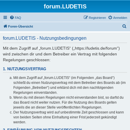
forum.LUDETIS
FAQ
Registrieren
Anmelden
S
Foren-Übersicht
u
forum.LUDETIS - Nutzungsbedingungen
c
h
Mit dem Zugriff auf „forum.LUDETIS“ („https://ludetis.de/forum“)
wird zwischen dir und dem Betreiber ein Vertrag mit folgenden
e
Regelungen geschlossen:
1. NUTZUNGSVERTRAG
Mit dem Zugriff auf „forum.LUDETIS“ (im Folgenden „das Board“)
schließt du einen Nutzungsvertrag mit dem Betreiber des Boards ab (im
Folgenden „Betreiber“) und erklärst dich mit den nachfolgenden
Regelungen einverstanden.
Wenn du mit diesen Regelungen nicht einverstanden bist, so darfst du
das Board nicht weiter nutzen. Für die Nutzung des Boards gelten
jeweils die an dieser Stelle veröffentlichten Regelungen.
Der Nutzungsvertrag wird auf unbestimmte Zeit geschlossen und kann
von beiden Seiten ohne Einhaltung einer Frist jederzeit gekündigt
werden.