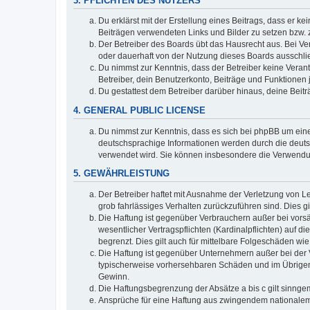
3. PFLICHTEN DES NUTZERS
Du erklärst mit der Erstellung eines Beitrags, dass er ke
Beiträgen verwendeten Links und Bilder zu setzen bzw.
Der Betreiber des Boards übt das Hausrecht aus. Bei V
oder dauerhaft von der Nutzung dieses Boards ausschlie
Du nimmst zur Kenntnis, dass der Betreiber keine Verantw
Betreiber, dein Benutzerkonto, Beiträge und Funktionen 
Du gestattest dem Betreiber darüber hinaus, deine Beit
4. GENERAL PUBLIC LICENSE
Du nimmst zur Kenntnis, dass es sich bei phpBB um eine
deutschsprachige Informationen werden durch die deuts
verwendet wird. Sie können insbesondere die Verwendun
5. GEWÄHRLEISTUNG
Der Betreiber haftet mit Ausnahme der Verletzung von Le
grob fahrlässiges Verhalten zurückzuführen sind. Dies 
Die Haftung ist gegenüber Verbrauchern außer bei vors
wesentlicher Vertragspflichten (Kardinalpflichten) auf
begrenzt. Dies gilt auch für mittelbare Folgeschäden 
Die Haftung ist gegenüber Unternehmern außer bei der V
typischerweise vorhersehbaren Schäden und im Übrigen 
Gewinn.
Die Haftungsbegrenzung der Absätze a bis c gilt sinnge
Ansprüche für eine Haftung aus zwingendem nationalem