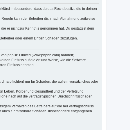
erklärst insbesondere, dass du das Recht besitzt, die in deinen
n Regeln kann der Betreiber dich nach Abmahnung zeitweise
er die er nicht zur Kenntnis genommen hat. Du gestattest dem
 Betreiber oder einem Dritten Schaden zuzufügen.
re von phpBB Limited (www.phpbb.com) handelt;
inen Einfluss auf die Art und Weise, wie die Software
oren Einfluss nehmen.
inalpflichten) nur für Schäden, die auf ein vorsätzliches oder
von Leben, Körper und Gesundheit und der Verletzung
r Höhe nach auf die vertragstypischen Durchschnittsschäden
sigem Verhalten des Betreibers auf die bei Vertragsschluss
lt auch für mittelbare Schäden, insbesondere entgangenen