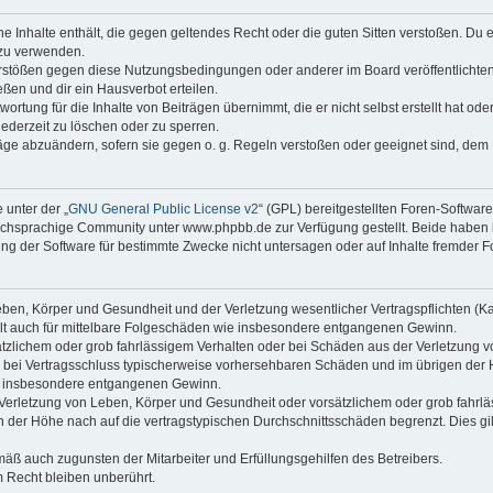
ine Inhalte enthält, die gegen geltendes Recht oder die guten Sitten verstoßen. Du 
 zu verwenden.
erstößen gegen diese Nutzungsbedingungen oder anderer im Board veröffentlichte
ßen und dir ein Hausverbot erteilen.
ortung für die Inhalte von Beiträgen übernimmt, die er nicht selbst erstellt hat od
jederzeit zu löschen oder zu sperren.
räge abzuändern, sofern sie gegen o. g. Regeln verstoßen oder geeignet sind, dem
 unter der „
GNU General Public License v2
“ (GPL) bereitgestellten Foren-Softwa
chsprachige Community unter www.phpbb.de zur Verfügung gestellt. Beide haben ke
g der Software für bestimmte Zwecke nicht untersagen oder auf Inhalte fremder F
ben, Körper und Gesundheit und der Verletzung wesentlicher Vertragspflichten (Kard
gilt auch für mittelbare Folgeschäden wie insbesondere entgangenen Gewinn.
ätzlichem oder grob fahrlässigem Verhalten oder bei Schäden aus der Verletzung 
 die bei Vertragsschluss typischerweise vorhersehbaren Schäden und im übrigen de
wie insbesondere entgangenen Gewinn.
erletzung von Leben, Körper und Gesundheit oder vorsätzlichem oder grob fahrläs
der Höhe nach auf die vertragstypischen Durchschnittsschäden begrenzt. Dies gi
mäß auch zugunsten der Mitarbeiter und Erfüllungsgehilfen des Betreibers.
 Recht bleiben unberührt.