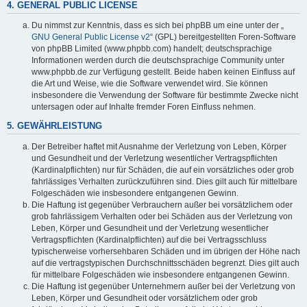
4. GENERAL PUBLIC LICENSE
Du nimmst zur Kenntnis, dass es sich bei phpBB um eine unter der „
GNU General Public License v2
“ (GPL) bereitgestellten Foren-Software
von phpBB Limited (www.phpbb.com) handelt; deutschsprachige
Informationen werden durch die deutschsprachige Community unter
www.phpbb.de zur Verfügung gestellt. Beide haben keinen Einfluss auf
die Art und Weise, wie die Software verwendet wird. Sie können
insbesondere die Verwendung der Software für bestimmte Zwecke nicht
untersagen oder auf Inhalte fremder Foren Einfluss nehmen.
5. GEWÄHRLEISTUNG
Der Betreiber haftet mit Ausnahme der Verletzung von Leben, Körper
und Gesundheit und der Verletzung wesentlicher Vertragspflichten
(Kardinalpflichten) nur für Schäden, die auf ein vorsätzliches oder grob
fahrlässiges Verhalten zurückzuführen sind. Dies gilt auch für mittelbare
Folgeschäden wie insbesondere entgangenen Gewinn.
Die Haftung ist gegenüber Verbrauchern außer bei vorsätzlichem oder
grob fahrlässigem Verhalten oder bei Schäden aus der Verletzung von
Leben, Körper und Gesundheit und der Verletzung wesentlicher
Vertragspflichten (Kardinalpflichten) auf die bei Vertragsschluss
typischerweise vorhersehbaren Schäden und im übrigen der Höhe nach
auf die vertragstypischen Durchschnittsschäden begrenzt. Dies gilt auch
für mittelbare Folgeschäden wie insbesondere entgangenen Gewinn.
Die Haftung ist gegenüber Unternehmern außer bei der Verletzung von
Leben, Körper und Gesundheit oder vorsätzlichem oder grob