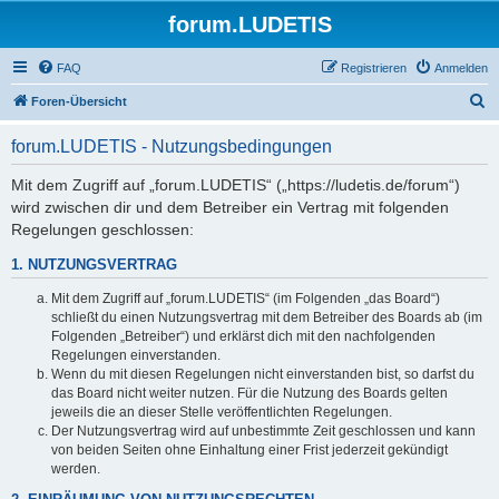
forum.LUDETIS
FAQ
Registrieren
Anmelden
S
Foren-Übersicht
u
forum.LUDETIS - Nutzungsbedingungen
c
h
Mit dem Zugriff auf „forum.LUDETIS“ („https://ludetis.de/forum“)
wird zwischen dir und dem Betreiber ein Vertrag mit folgenden
e
Regelungen geschlossen:
1. NUTZUNGSVERTRAG
Mit dem Zugriff auf „forum.LUDETIS“ (im Folgenden „das Board“)
schließt du einen Nutzungsvertrag mit dem Betreiber des Boards ab (im
Folgenden „Betreiber“) und erklärst dich mit den nachfolgenden
Regelungen einverstanden.
Wenn du mit diesen Regelungen nicht einverstanden bist, so darfst du
das Board nicht weiter nutzen. Für die Nutzung des Boards gelten
jeweils die an dieser Stelle veröffentlichten Regelungen.
Der Nutzungsvertrag wird auf unbestimmte Zeit geschlossen und kann
von beiden Seiten ohne Einhaltung einer Frist jederzeit gekündigt
werden.