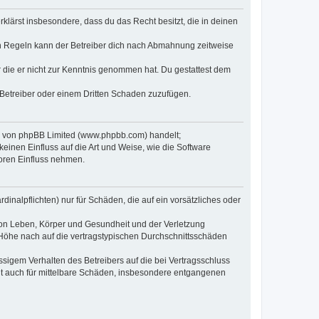
erklärst insbesondere, dass du das Recht besitzt, die in deinen
n Regeln kann der Betreiber dich nach Abmahnung zeitweise
er die er nicht zur Kenntnis genommen hat. Du gestattest dem
 Betreiber oder einem Dritten Schaden zuzufügen.
re von phpBB Limited (www.phpbb.com) handelt;
inen Einfluss auf die Art und Weise, wie die Software
oren Einfluss nehmen.
inalpflichten) nur für Schäden, die auf ein vorsätzliches oder
von Leben, Körper und Gesundheit und der Verletzung
r Höhe nach auf die vertragstypischen Durchschnittsschäden
sigem Verhalten des Betreibers auf die bei Vertragsschluss
lt auch für mittelbare Schäden, insbesondere entgangenen