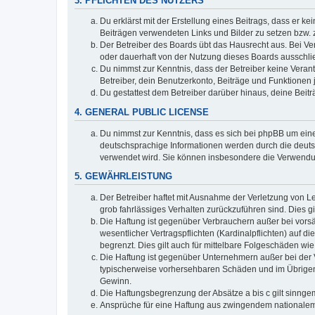
3. PFLICHTEN DES NUTZERS
Du erklärst mit der Erstellung eines Beitrags, dass er ke
Beiträgen verwendeten Links und Bilder zu setzen bzw.
Der Betreiber des Boards übt das Hausrecht aus. Bei V
oder dauerhaft von der Nutzung dieses Boards ausschlie
Du nimmst zur Kenntnis, dass der Betreiber keine Verantw
Betreiber, dein Benutzerkonto, Beiträge und Funktionen 
Du gestattest dem Betreiber darüber hinaus, deine Beit
4. GENERAL PUBLIC LICENSE
Du nimmst zur Kenntnis, dass es sich bei phpBB um eine
deutschsprachige Informationen werden durch die deuts
verwendet wird. Sie können insbesondere die Verwendun
5. GEWÄHRLEISTUNG
Der Betreiber haftet mit Ausnahme der Verletzung von Le
grob fahrlässiges Verhalten zurückzuführen sind. Dies 
Die Haftung ist gegenüber Verbrauchern außer bei vors
wesentlicher Vertragspflichten (Kardinalpflichten) auf
begrenzt. Dies gilt auch für mittelbare Folgeschäden 
Die Haftung ist gegenüber Unternehmern außer bei der V
typischerweise vorhersehbaren Schäden und im Übrigen 
Gewinn.
Die Haftungsbegrenzung der Absätze a bis c gilt sinnge
Ansprüche für eine Haftung aus zwingendem nationalem