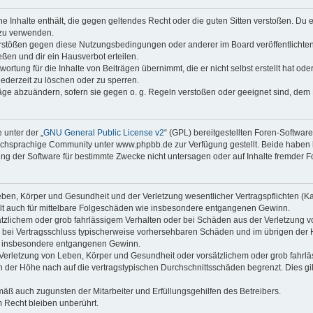
ine Inhalte enthält, die gegen geltendes Recht oder die guten Sitten verstoßen. Du 
 zu verwenden.
erstößen gegen diese Nutzungsbedingungen oder anderer im Board veröffentlichte
ßen und dir ein Hausverbot erteilen.
ortung für die Inhalte von Beiträgen übernimmt, die er nicht selbst erstellt hat od
jederzeit zu löschen oder zu sperren.
räge abzuändern, sofern sie gegen o. g. Regeln verstoßen oder geeignet sind, dem
 unter der „
GNU General Public License v2
“ (GPL) bereitgestellten Foren-Softwa
chsprachige Community unter www.phpbb.de zur Verfügung gestellt. Beide haben ke
g der Software für bestimmte Zwecke nicht untersagen oder auf Inhalte fremder F
ben, Körper und Gesundheit und der Verletzung wesentlicher Vertragspflichten (Kard
gilt auch für mittelbare Folgeschäden wie insbesondere entgangenen Gewinn.
ätzlichem oder grob fahrlässigem Verhalten oder bei Schäden aus der Verletzung 
 die bei Vertragsschluss typischerweise vorhersehbaren Schäden und im übrigen de
wie insbesondere entgangenen Gewinn.
erletzung von Leben, Körper und Gesundheit oder vorsätzlichem oder grob fahrläs
der Höhe nach auf die vertragstypischen Durchschnittsschäden begrenzt. Dies gi
mäß auch zugunsten der Mitarbeiter und Erfüllungsgehilfen des Betreibers.
 Recht bleiben unberührt.