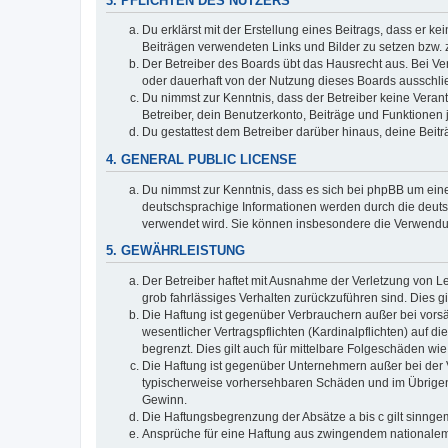
3. PFLICHTEN DES NUTZERS
Du erklärst mit der Erstellung eines Beitrags, dass er ke
Beiträgen verwendeten Links und Bilder zu setzen bzw.
Der Betreiber des Boards übt das Hausrecht aus. Bei V
oder dauerhaft von der Nutzung dieses Boards ausschlie
Du nimmst zur Kenntnis, dass der Betreiber keine Verantw
Betreiber, dein Benutzerkonto, Beiträge und Funktionen 
Du gestattest dem Betreiber darüber hinaus, deine Beit
4. GENERAL PUBLIC LICENSE
Du nimmst zur Kenntnis, dass es sich bei phpBB um eine
deutschsprachige Informationen werden durch die deuts
verwendet wird. Sie können insbesondere die Verwendun
5. GEWÄHRLEISTUNG
Der Betreiber haftet mit Ausnahme der Verletzung von Le
grob fahrlässiges Verhalten zurückzuführen sind. Dies 
Die Haftung ist gegenüber Verbrauchern außer bei vors
wesentlicher Vertragspflichten (Kardinalpflichten) auf
begrenzt. Dies gilt auch für mittelbare Folgeschäden 
Die Haftung ist gegenüber Unternehmern außer bei der V
typischerweise vorhersehbaren Schäden und im Übrigen 
Gewinn.
Die Haftungsbegrenzung der Absätze a bis c gilt sinnge
Ansprüche für eine Haftung aus zwingendem nationalem