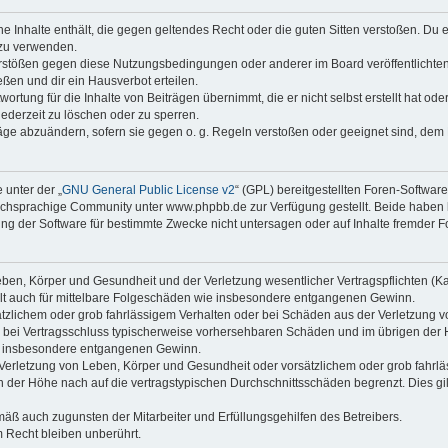
ine Inhalte enthält, die gegen geltendes Recht oder die guten Sitten verstoßen. Du 
 zu verwenden.
erstößen gegen diese Nutzungsbedingungen oder anderer im Board veröffentlichte
ßen und dir ein Hausverbot erteilen.
ortung für die Inhalte von Beiträgen übernimmt, die er nicht selbst erstellt hat od
jederzeit zu löschen oder zu sperren.
räge abzuändern, sofern sie gegen o. g. Regeln verstoßen oder geeignet sind, dem
 unter der „
GNU General Public License v2
“ (GPL) bereitgestellten Foren-Softwa
chsprachige Community unter www.phpbb.de zur Verfügung gestellt. Beide haben ke
g der Software für bestimmte Zwecke nicht untersagen oder auf Inhalte fremder F
ben, Körper und Gesundheit und der Verletzung wesentlicher Vertragspflichten (Kard
gilt auch für mittelbare Folgeschäden wie insbesondere entgangenen Gewinn.
ätzlichem oder grob fahrlässigem Verhalten oder bei Schäden aus der Verletzung 
 die bei Vertragsschluss typischerweise vorhersehbaren Schäden und im übrigen de
wie insbesondere entgangenen Gewinn.
erletzung von Leben, Körper und Gesundheit oder vorsätzlichem oder grob fahrläs
der Höhe nach auf die vertragstypischen Durchschnittsschäden begrenzt. Dies gi
mäß auch zugunsten der Mitarbeiter und Erfüllungsgehilfen des Betreibers.
 Recht bleiben unberührt.