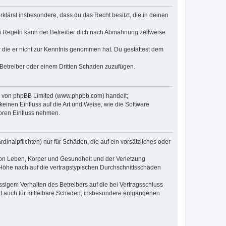
erklärst insbesondere, dass du das Recht besitzt, die in deinen
n Regeln kann der Betreiber dich nach Abmahnung zeitweise
er die er nicht zur Kenntnis genommen hat. Du gestattest dem
 Betreiber oder einem Dritten Schaden zuzufügen.
re von phpBB Limited (www.phpbb.com) handelt;
inen Einfluss auf die Art und Weise, wie die Software
oren Einfluss nehmen.
inalpflichten) nur für Schäden, die auf ein vorsätzliches oder
von Leben, Körper und Gesundheit und der Verletzung
r Höhe nach auf die vertragstypischen Durchschnittsschäden
sigem Verhalten des Betreibers auf die bei Vertragsschluss
lt auch für mittelbare Schäden, insbesondere entgangenen